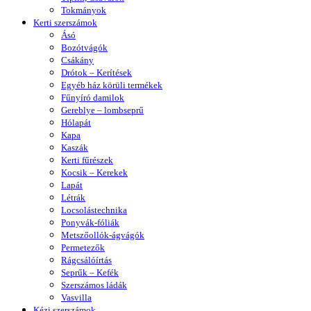
Tokmányok
Kerti szerszámok
Ásó
Bozótvágók
Csákány
Drótok – Kerítések
Egyéb ház körüli termékek
Fűnyíró damilok
Gereblye – lombseprű
Hólapát
Kapa
Kaszák
Kerti fűrészek
Kocsik – Kerekek
Lapát
Létrák
Locsolástechnika
Ponyvák-fóliák
Metszőollók-ágvágók
Permetezők
Rágcsálóírtás
Seprűk – Kefék
Szerszámos ládák
Vasvilla
Kézi szerszámok