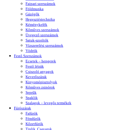
Faipari szerszámok
Földmunka
Gázégők
Hegesztéstechnika
Kéménykefék
Kőműves szerszámok
Üvegező szerszámok
Satuk-szorítók
Vízszerelési szerszámok
Vödrök
Festő Szerszámok
Ecsetek – hengerek
Festő létrák
Csiszoló anyagok
Keverőszárak
Kinyomópisztolyok
Kőműves zsinórok
Seprűk
Spaklik
Szalagok – levegős termékek
Fúrószárak
Fafúrók
Fémfúrók
Kőzetfúrók
Tiplik, Csavarok