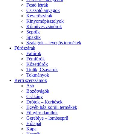
Festő létrák
Csiszoló anyagok
Keverőszárak
Kinyomópisztolyok
Kőműves zsinórok
Seprűk
Spaklik
Szalagok – levegős termékek
Fúrószárak
Fafúrók
Fémfúrók
Kőzetfúrók
Tiplik, Csavarok
Tokmányok
Kerti szerszámok
Ásó
Bozótvágók
Csákány
Drótok – Kerítések
Egyéb ház körüli termékek
Fűnyíró damilok
Gereblye – lombseprű
Hólapát
Kapa