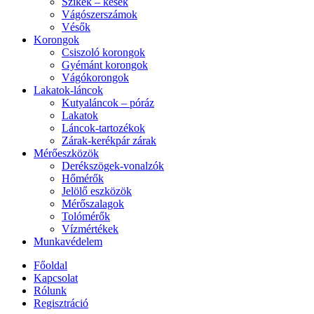
Szikék – kések
Vágószerszámok
Vésők
Korongok
Csiszoló korongok
Gyémánt korongok
Vágókorongok
Lakatok-láncok
Kutyaláncok – póráz
Lakatok
Láncok-tartozékok
Zárak-kerékpár zárak
Mérőeszközök
Derékszögek-vonalzók
Hőmérők
Jelölő eszközök
Mérőszalagok
Tolómérők
Vízmértékek
Munkavédelem
Főoldal
Kapcsolat
Rólunk
Regisztráció