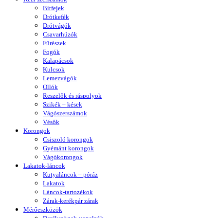
Bitfejek
Drótkefék
Drótvágók
Csavarhúzók
Fűrészek
Fogók
Kalapácsok
Kulcsok
Lemezvágók
Ollók
Reszelők és ráspolyok
Szikék – kések
Vágószerszámok
Vésők
Korongok
Csiszoló korongok
Gyémánt korongok
Vágókorongok
Lakatok-láncok
Kutyaláncok – póráz
Lakatok
Láncok-tartozékok
Zárak-kerékpár zárak
Mérőeszközök