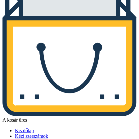
A kosár üres
Kezdőlap
Kézi szerszámok