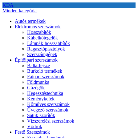
KDA
Minden kategória
Autós termékek
Elektromos szerszámok
Hosszabítók
Kábelkötegelők
Lámpák-hosszabbítók
Ragasztópisztolyok
Szerszámgépek
Építőipari szerszámok
Balta-fejsze
Burkoló termékek
Faipari szerszámok
Földmunka
Gázégők
Hegesztéstechnika
Kéménykefék
Kőműves szerszámok
Üvegező szerszámok
Satuk-szorítók
Vízszerelési szerszámok
Vödrök
Festő Szerszámok
Ecsetek – hengerek