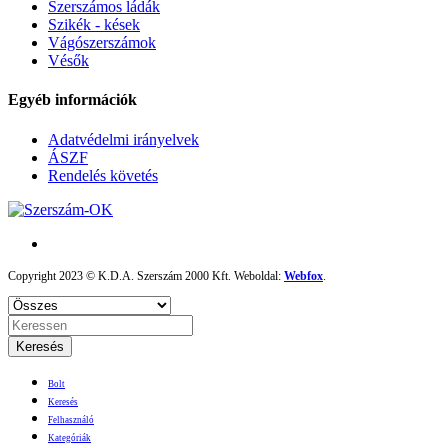
Szerszámos ládák
Szikék - kések
Vágószerszámok
Vésők
Egyéb információk
Adatvédelmi irányelvek
ÁSZF
Rendelés követés
Copyright 2023 © K.D.A. Szerszám 2000 Kft. Weboldal:
Webfox
.
Keresés
Bolt
Keresés
Felhasználó
Kategóriák