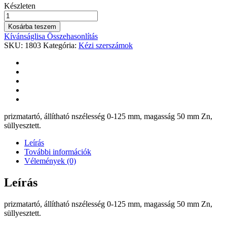
Készleten
Oszloptartó
U
Kosárba teszem
alakú
Kívánságlisa
Összehasonlítás
állítható
SKU:
1803
Kategória:
Kézi szerszámok
széllesség
100-
200
mm-
ig
és
magasság
50
prizmatartó, állítható nszélesség 0-125 mm, magasság 50 mm Zn,
mm
süllyesztett.
quantity
Leírás
További információk
Vélemények (0)
Leírás
prizmatartó, állítható nszélesség 0-125 mm, magasság 50 mm Zn,
süllyesztett.