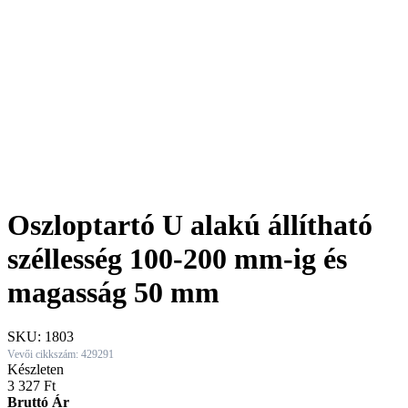
Oszloptartó U alakú állítható
széllesség 100-200 mm-ig és
magasság 50 mm
SKU:
1803
Vevői cikkszám: 429291
Készleten
3 327
Ft
Bruttó Ár