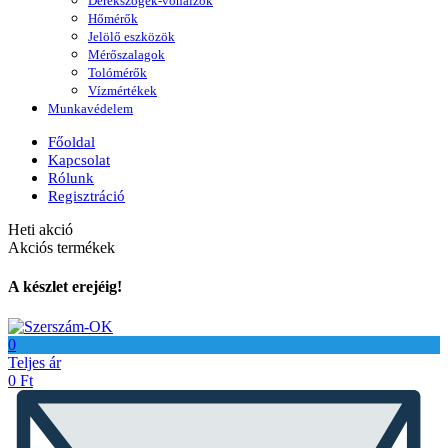
Derékszögek-vonalzók
Hőmérők
Jelölő eszközök
Mérőszalagok
Tolómérők
Vízmértékek
Munkavédelem
Főoldal
Kapcsolat
Rólunk
Regisztráció
Heti akció
Akciós termékek
A készlet erejéig!
0
Teljes ár
0
Ft