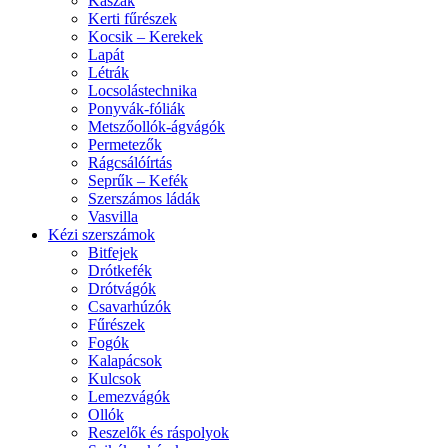
Kaszák
Kerti fűrészek
Kocsik – Kerekek
Lapát
Létrák
Locsolástechnika
Ponyvák-fóliák
Metszőollók-ágvágók
Permetezők
Rágcsálóírtás
Seprűk – Kefék
Szerszámos ládák
Vasvilla
Kézi szerszámok
Bitfejek
Drótkefék
Drótvágók
Csavarhúzók
Fűrészek
Fogók
Kalapácsok
Kulcsok
Lemezvágók
Ollók
Reszelők és ráspolyok