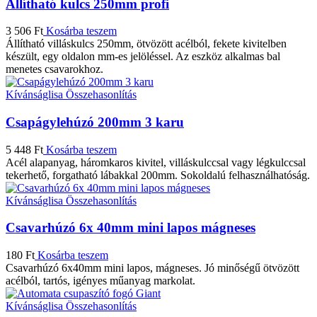
Állítható kulcs 250mm profi
3 506
Ft
Kosárba teszem
Állítható villáskulcs 250mm, ötvözött acélból, fekete kivitelben
készült, egy oldalon mm-es jelöléssel. Az eszköz alkalmas bal
menetes csavarokhoz.
Kívánságlisa
Összehasonlítás
Csapágylehúzó 200mm 3 karu
5 448
Ft
Kosárba teszem
Acél alapanyag, háromkaros kivitel, villáskulccsal vagy légkulccsal
tekerhető, forgatható lábakkal 200mm. Sokoldalú felhasználhatóság.
Kívánságlisa
Összehasonlítás
Csavarhúzó 6x 40mm mini lapos mágneses
180
Ft
Kosárba teszem
Csavarhúzó 6x40mm mini lapos, mágneses. Jó minőségű ötvözött
acélból, tartós, igényes műanyag markolat.
Kívánságlisa
Összehasonlítás