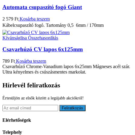
Automata csupaszító fogó Giant
2 579
Ft
Kosárba teszem
Kábelcsupaszító fogó. Tartomány 0,5  6mm / 170mm
Kívánságlisa
Összehasonlítás
Csavarhúzó CV lapos 6x125mm
789
Ft
Kosárba teszem
Csavarhúzó Chrome-Vanadium lapos 6x25mm Mágneses acél szár.
Ultra kényelmes és csúszásmentes markolat.
Hírlevél feliratkozás
Értesüljön az elsők között a legújabb akciókról!
Feliratkozás
Elérhetőségek
Telephely