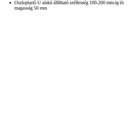
Oszloptartó U alakú állítható széllesség 100-200 mm-ig és
magasság 50 mm