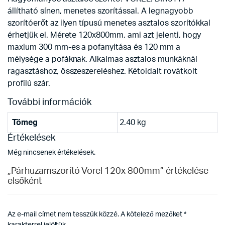
állítható sínen, menetes szorítással. A legnagyobb
szorítóerőt az ilyen típusú menetes asztalos szorítókkal
érhetjük el. Mérete 120x800mm, ami azt jelenti, hogy
maxium 300 mm-es a pofanyitása és 120 mm a
mélysége a pofáknak. Alkalmas asztalos munkáknál
ragasztáshoz, összeszereléshez. Kétoldalt rovátkolt
profilú szár.
További információk
Tömeg
2.40 kg
Értékelések
Még nincsenek értékelések.
„Párhuzamszorító Vorel 120x 800mm” értékelése
elsőként
Az e-mail címet nem tesszük közzé.
A kötelező mezőket
*
karakterrel jelöltük