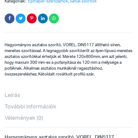
Kategóriák:
Építőipari szerszámok
,
Satuk-szorítók
Hagyományos asztalos szorító. VOREL. DIN5117 állítható sínen,
menetes szorítással. A legnagyobb szorítóerőt az ilyen típusú menetes
asztalos szorítókkal érhetjük el. Mérete 120x800mm, ami azt jelenti,
hogy maxium 300 mm-es a pofanyitása és 120 mm a mélysége a
pofáknak. Alkalmas asztalos munkáknál ragasztáshoz,
összeszereléshez. Kétoldalt rovátkolt profilú szár.
Leírás
További információk
Vélemények (0)
Hagyományos asztalos szorító. VOREL. DIN5117