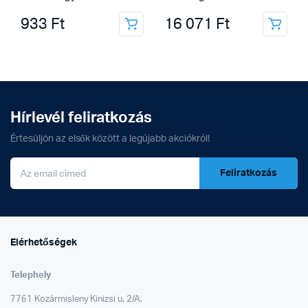
933
Ft
16 071
Ft
Hírlevél feliratkozás
Értesüljön az elsők között a legújabb akciókról!
Feliratkozás
Elérhetőségek
Telephely
7761 Kozármisleny Kinizsi u. 2/A.