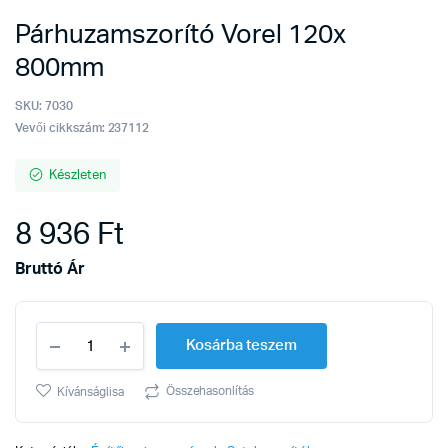
Párhuzamszorító Vorel 120x
800mm
SKU:
7030
Vevői cikkszám: 237112
Készleten
8 936
Ft
Bruttó Ár
Párhuzamszorító
Kosárba teszem
Vorel
120x
800mm
Összehasonlítás
Kívánságlisa
quantity