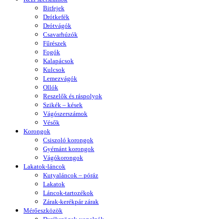
Bitfejek
Drótkefék
Drótvágók
Csavarhúzók
Fűrészek
Fogók
Kalapácsok
Kulcsok
Lemezvágók
Ollók
Reszelők és ráspolyok
Szikék – kések
Vágószerszámok
Vésők
Korongok
Csiszoló korongok
Gyémánt korongok
Vágókorongok
Lakatok-láncok
Kutyaláncok – póráz
Lakatok
Láncok-tartozékok
Zárak-kerékpár zárak
Mérőeszközök