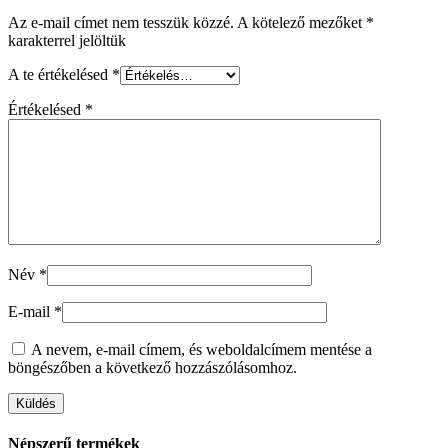
Az e-mail címet nem tesszük közzé.
A kötelező mezőket
*
karakterrel jelöltük
A te értékelésed
*
Értékelésed
*
Név
*
E-mail
*
A nevem, e-mail címem, és weboldalcímem mentése a
böngészőben a következő hozzászólásomhoz.
Népszerű termékek