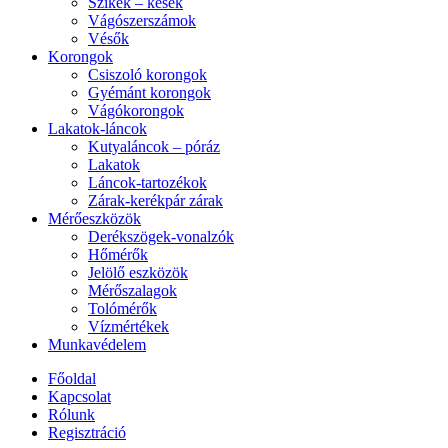
Szikék – kések
Vágószerszámok
Vésők
Korongok
Csiszoló korongok
Gyémánt korongok
Vágókorongok
Lakatok-láncok
Kutyaláncok – póráz
Lakatok
Láncok-tartozékok
Zárak-kerékpár zárak
Mérőeszközök
Derékszögek-vonalzók
Hőmérők
Jelölő eszközök
Mérőszalagok
Tolómérők
Vízmértékek
Munkavédelem
Főoldal
Kapcsolat
Rólunk
Regisztráció