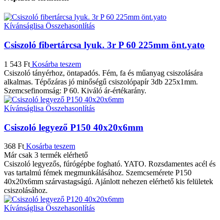
Kívánságlisa
Összehasonlítás
Csiszoló fibertárcsa lyuk. 3r P 60 225mm önt.yato
1 543
Ft
Kosárba teszem
Csiszoló tányérhoz, öntapadós. Fém, fa és műanyag csiszolására
alkalmas. Tépőzáras jó minőségű csiszolópapír 3db 225x1mm.
Szemcsefinomság: P 60. Kiváló ár-értékarány.
Kívánságlisa
Összehasonlítás
Csiszoló legyező P150 40x20x6mm
368
Ft
Kosárba teszem
Már csak 3 termék elérhető
Csiszoló legyezős, fúrógépbe fogható. YATO. Rozsdamentes acél és
vas tartalmú fémek megmunkálásához. Szemcsemérete P150
40x20x6mm szárvastagságú. Ajánlott nehezen elérhető kis felületek
csiszolásához.
Kívánságlisa
Összehasonlítás