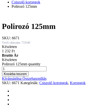
Csiszoló korongok
Polirozó 125mm
Polirozó 125mm
SKU:
6671
Vevői cikkszám: 733540
Készleten
1 232
Ft
Bruttó Ár
Készleten
Polirozó 125mm quantity
Kosárba teszem
Kívánságlisa
Összehasonlítás
SKU:
6671
Kategóriák:
Csiszoló korongok
,
Korongok