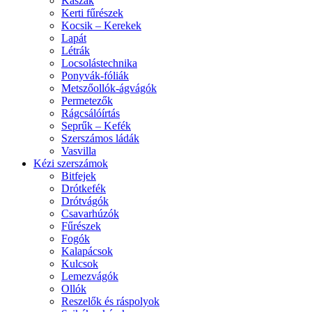
Kaszák
Kerti fűrészek
Kocsik – Kerekek
Lapát
Létrák
Locsolástechnika
Ponyvák-fóliák
Metszőollók-ágvágók
Permetezők
Rágcsálóírtás
Seprűk – Kefék
Szerszámos ládák
Vasvilla
Kézi szerszámok
Bitfejek
Drótkefék
Drótvágók
Csavarhúzók
Fűrészek
Fogók
Kalapácsok
Kulcsok
Lemezvágók
Ollók
Reszelők és ráspolyok