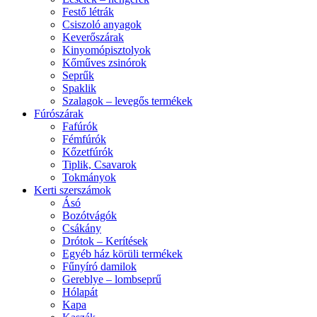
Festő létrák
Csiszoló anyagok
Keverőszárak
Kinyomópisztolyok
Kőműves zsinórok
Seprűk
Spaklik
Szalagok – levegős termékek
Fúrószárak
Fafúrók
Fémfúrók
Kőzetfúrók
Tiplik, Csavarok
Tokmányok
Kerti szerszámok
Ásó
Bozótvágók
Csákány
Drótok – Kerítések
Egyéb ház körüli termékek
Fűnyíró damilok
Gereblye – lombseprű
Hólapát
Kapa