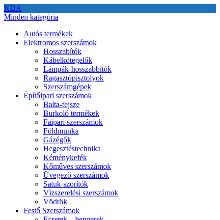
KDA
Minden kategória
Autós termékek
Elektromos szerszámok
Hosszabítók
Kábelkötegelők
Lámpák-hosszabbítók
Ragasztópisztolyok
Szerszámgépek
Építőipari szerszámok
Balta-fejsze
Burkoló termékek
Faipari szerszámok
Földmunka
Gázégők
Hegesztéstechnika
Kéménykefék
Kőműves szerszámok
Üvegező szerszámok
Satuk-szorítók
Vízszerelési szerszámok
Vödrök
Festő Szerszámok
Ecsetek – hengerek