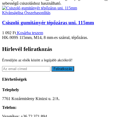
sebességű csiszoláshoz használható.
Kívánságlisa
Összehasonlítás
Csiszoló gumitányér tépőzáras uni. 115mm
1 092
Ft
Kosárba teszem
HK-909S 115mm, M14, 8 mm-es szárral, tépőzáras.
Hírlevél feliratkozás
Értesüljön az elsők között a legújabb akciókról!
Feliratkozás
Elérhetőségek
Telephely
7761 Kozármisleny Kinizsi u. 2/A.
Telefon:
Vezetékes: +36 72 371 894