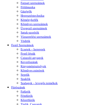
Faipari szerszámok
Földmunka
Gázégők
Hegesztéstechnika
Kéménykefék
Kőműves szerszámok
Üvegező szerszámok
Satuk-szorítók
Vízszerelési szerszámok
Vödrök
Festő Szerszámok
Ecsetek – hengerek
Festő létrák
Csiszoló anyagok
Keverőszárak
Kinyomópisztolyok
Kőműves zsinórok
Seprűk
Spaklik
Szalagok – levegős termékek
Fúrószárak
Fafúrók
Fémfúrók
Kőzetfúrók
Tiplik, Csavarok