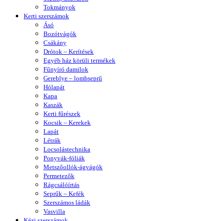
Tokmányok
Kerti szerszámok
Ásó
Bozótvágók
Csákány
Drótok – Kerítések
Egyéb ház körüli termékek
Fűnyíró damilok
Gereblye – lombseprű
Hólapát
Kapa
Kaszák
Kerti fűrészek
Kocsik – Kerekek
Lapát
Létrák
Locsolástechnika
Ponyvák-fóliák
Metszőollók-ágvágók
Permetezők
Rágcsálóírtás
Seprűk – Kefék
Szerszámos ládák
Vasvilla
Kézi szerszámok