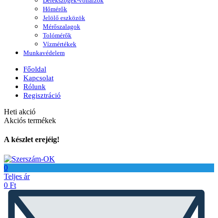
Derékszögek-vonalzók
Hőmérők
Jelölő eszközök
Mérőszalagok
Tolómérők
Vízmértékek
Munkavédelem
Főoldal
Kapcsolat
Rólunk
Regisztráció
Heti akció
Akciós termékek
A készlet erejéig!
0
Teljes ár
0
Ft