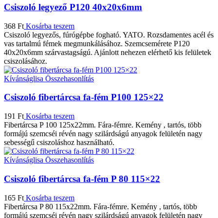
Csiszoló legyező P120 40x20x6mm
368
Ft
Kosárba teszem
Csiszoló legyezős, fúrógépbe fogható. YATO. Rozsdamentes acél és
vas tartalmú fémek megmunkálásához. Szemcsemérete P120
40x20x6mm szárvastagságú. Ajánlott nehezen elérhető kis felületek
csiszolásához.
Kívánságlisa
Összehasonlítás
Csiszoló fibertárcsa fa-fém P100 125×22
191
Ft
Kosárba teszem
Fibertárcsa P 100 125x22mm. Fára-fémre. Kemény , tartós, több
formájú szemcséi révén nagy szilárdságú anyagok felületén nagy
sebességű csiszoláshoz használható.
Kívánságlisa
Összehasonlítás
Csiszoló fibertárcsa fa-fém P 80 115×22
165
Ft
Kosárba teszem
Fibertárcsa P 80 115x22mm. Fára-fémre. Kemény , tartós, több
formájú szemcséi révén nagy szilárdságú anyagok felületén nagy