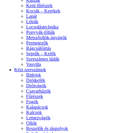
Kaszák
Kerti fűrészek
Kocsik – Kerekek
Lapát
Létrák
Locsolástechnika
Ponyvák-fóliák
Metszőollók-ágvágók
Permetezők
Rágcsálóírtás
Seprűk – Kefék
Szerszámos ládák
Vasvilla
Kézi szerszámok
Bitfejek
Drótkefék
Drótvágók
Csavarhúzók
Fűrészek
Fogók
Kalapácsok
Kulcsok
Lemezvágók
Ollók
Reszelők és ráspolyok