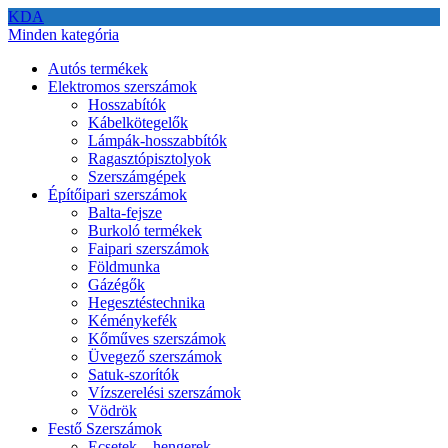
KDA
Minden kategória
Autós termékek
Elektromos szerszámok
Hosszabítók
Kábelkötegelők
Lámpák-hosszabbítók
Ragasztópisztolyok
Szerszámgépek
Építőipari szerszámok
Balta-fejsze
Burkoló termékek
Faipari szerszámok
Földmunka
Gázégők
Hegesztéstechnika
Kéménykefék
Kőműves szerszámok
Üvegező szerszámok
Satuk-szorítók
Vízszerelési szerszámok
Vödrök
Festő Szerszámok
Ecsetek – hengerek