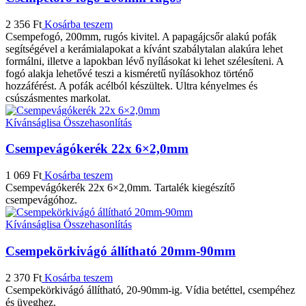
2 356
Ft
Kosárba teszem
Csempefogó, 200mm, rugós kivitel. A papagájcsőr alakú pofák
segítségével a kerámialapokat a kívánt szabálytalan alakúra lehet
formálni, illetve a lapokban lévő nyílásokat ki lehet szélesíteni. A
fogó alakja lehetővé teszi a kisméretű nyílásokhoz történő
hozzáférést. A pofák acélból készültek. Ultra kényelmes és
csúszásmentes markolat.
Kívánságlisa
Összehasonlítás
Csempevágókerék 22x 6×2,0mm
1 069
Ft
Kosárba teszem
Csempevágókerék 22x 6×2,0mm. Tartalék kiegészítő
csempevágóhoz.
Kívánságlisa
Összehasonlítás
Csempekörkivágó állítható 20mm-90mm
2 370
Ft
Kosárba teszem
Csempekörkivágó állítható, 20-90mm-ig. Vídia betéttel, csempéhez
és üveghez.