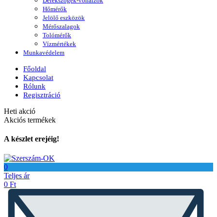
Derékszögek-vonalzók
Hőmérők
Jelölő eszközök
Mérőszalagok
Tolómérők
Vízmértékek
Munkavédelem
Főoldal
Kapcsolat
Rólunk
Regisztráció
Heti akció
Akciós termékek
A készlet erejéig!
0
Teljes ár
0
Ft