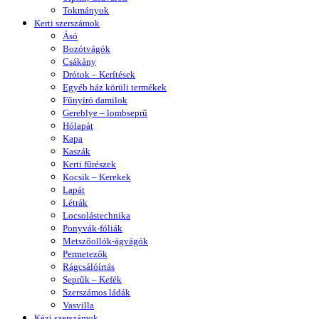
Tokmányok
Kerti szerszámok
Ásó
Bozótvágók
Csákány
Drótok – Kerítések
Egyéb ház körüli termékek
Fűnyíró damilok
Gereblye – lombseprű
Hólapát
Kapa
Kaszák
Kerti fűrészek
Kocsik – Kerekek
Lapát
Létrák
Locsolástechnika
Ponyvák-fóliák
Metszőollók-ágvágók
Permetezők
Rágcsálóírtás
Seprűk – Kefék
Szerszámos ládák
Vasvilla
Kézi szerszámok