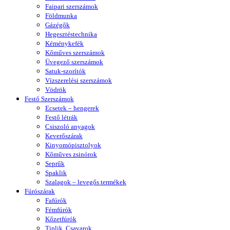
Faipari szerszámok
Földmunka
Gázégők
Hegesztéstechnika
Kéménykefék
Kőműves szerszámok
Üvegező szerszámok
Satuk-szorítók
Vízszerelési szerszámok
Vödrök
Festő Szerszámok
Ecsetek – hengerek
Festő létrák
Csiszoló anyagok
Keverőszárak
Kinyomópisztolyok
Kőműves zsinórok
Seprűk
Spaklik
Szalagok – levegős termékek
Fúrószárak
Fafúrók
Fémfúrók
Kőzetfúrók
Tiplik, Csavarok