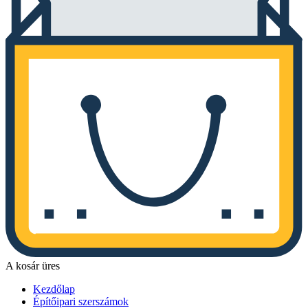
A kosár üres
Kezdőlap
Építőipari szerszámok