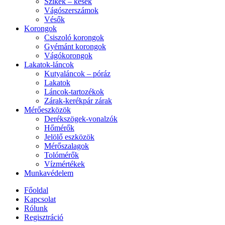
Szikék – kések
Vágószerszámok
Vésők
Korongok
Csiszoló korongok
Gyémánt korongok
Vágókorongok
Lakatok-láncok
Kutyaláncok – póráz
Lakatok
Láncok-tartozékok
Zárak-kerékpár zárak
Mérőeszközök
Derékszögek-vonalzók
Hőmérők
Jelölő eszközök
Mérőszalagok
Tolómérők
Vízmértékek
Munkavédelem
Főoldal
Kapcsolat
Rólunk
Regisztráció