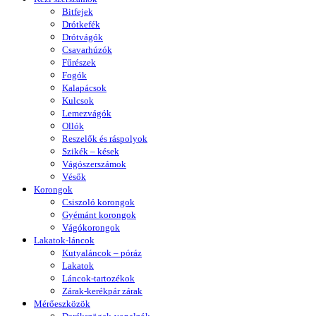
Bitfejek
Drótkefék
Drótvágók
Csavarhúzók
Fűrészek
Fogók
Kalapácsok
Kulcsok
Lemezvágók
Ollók
Reszelők és ráspolyok
Szikék – kések
Vágószerszámok
Vésők
Korongok
Csiszoló korongok
Gyémánt korongok
Vágókorongok
Lakatok-láncok
Kutyaláncok – póráz
Lakatok
Láncok-tartozékok
Zárak-kerékpár zárak
Mérőeszközök