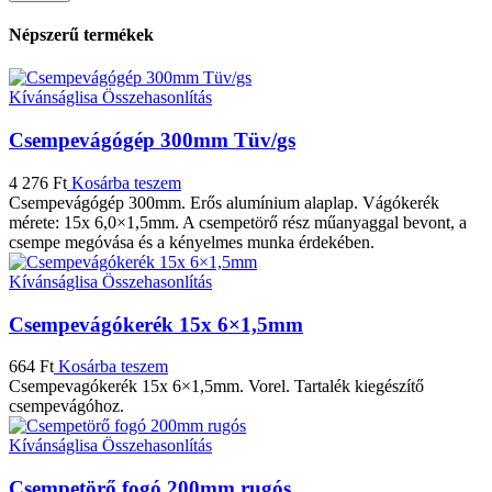
Népszerű termékek
Kívánságlisa
Összehasonlítás
Csempevágógép 300mm Tüv/gs
4 276
Ft
Kosárba teszem
Csempevágógép 300mm. Erős alumínium alaplap. Vágókerék
mérete: 15x 6,0×1,5mm. A csempetörő rész műanyaggal bevont, a
csempe megóvása és a kényelmes munka érdekében.
Kívánságlisa
Összehasonlítás
Csempevágókerék 15x 6×1,5mm
664
Ft
Kosárba teszem
Csempevagókerék 15x 6×1,5mm. Vorel. Tartalék kiegészítő
csempevágóhoz.
Kívánságlisa
Összehasonlítás
Csempetörő fogó 200mm rugós