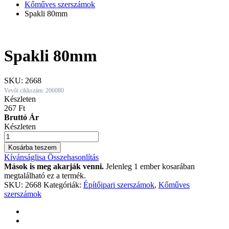
Kőműves szerszámok
Spakli 80mm
Spakli 80mm
SKU:
2668
Vevői cikkszám: 206080
Készleten
267
Ft
Bruttó Ár
Készleten
Spakli
80mm
Kosárba teszem
quantity
Kívánságlisa
Összehasonlítás
Mások is meg akarják venni.
Jelenleg 1 ember kosarában
megtalálható ez a termék.
SKU:
2668
Kategóriák:
Építőipari szerszámok
,
Kőműves
szerszámok