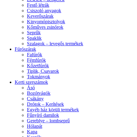
Festő létrák
Csiszoló anyagok
Keverőszárak
Kinyomópisztolyok
Kőműves zsinórok
Seprűk
Spaklik
Szalagok – levegős termékek
Fúrószárak
Fafúrók
Fémfúrók
Kőzetfúrók
Tiplik, Csavarok
Tokmányok
Kerti szerszámok
Ásó
Bozótvágók
Csákány
Drótok – Kerítések
Egyéb ház körüli termékek
Fűnyíró damilok
Gereblye – lombseprű
Hólapát
Kapa