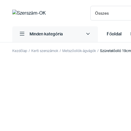
Főoldal
Minden kategória
Kezdőlap
Kerti szerszámok
Metszőollók-ágvágók
Szüretelőolló 19c