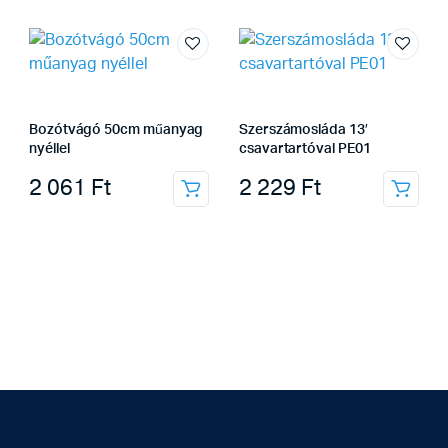
Bozótvágó 50cm műanyag
Szerszámosláda 13′
nyéllel
csavartartóval PE01
2 061
Ft
2 229
Ft