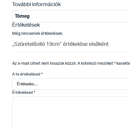
További információk
Tömeg
Értékelések
Még nincsenek értékelések.
„Szüretelőolló 19cm” értékelése elsőként
Az e-mail címet nem tesszük közzé.
A kötelező mezőket
*
karakter
A te értékelésed
*
Értékelésed
*