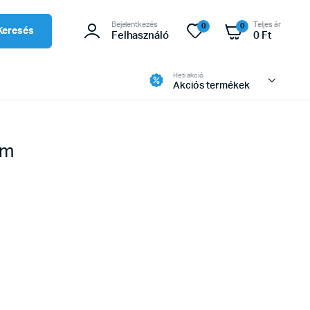
Bejelentkezés
Teljes ár
0
0
Keresés
Felhasználó
0
Ft
Heti akció
Akciós termékek
cm