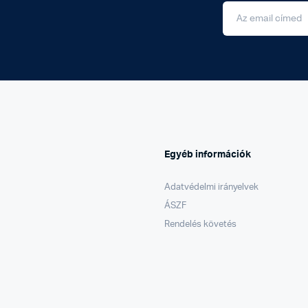
Egyéb információk
Adatvédelmi irányelvek
ÁSZF
Rendelés követés