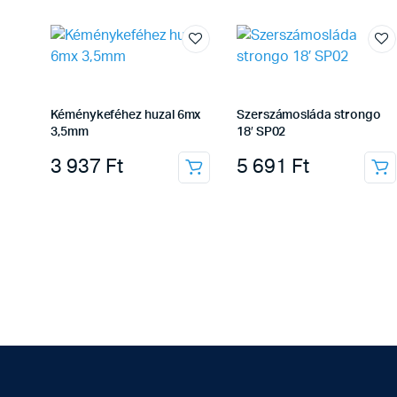
Kéménykeféhez huzal 6mx
Szerszámosláda strongo
3,5mm
18′ SP02
3 937
Ft
5 691
Ft