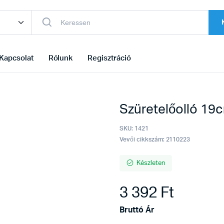
Kapcsolat
Rólunk
Regisztráció
m
Szüretelőolló 19
SKU:
1421
Vevői cikkszám: 2110223
Készleten
3 392
Ft
Bruttó Ár