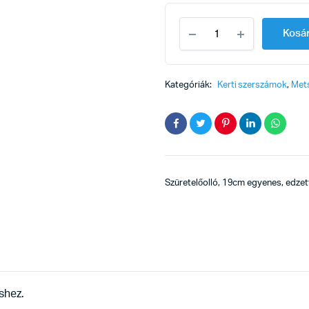
Szüretelőolló
Kosá
19cm
quantity
Kategóriák:
Kerti szerszámok
,
Met
Szüretelőolló, 19cm egyenes, edzett
shez.