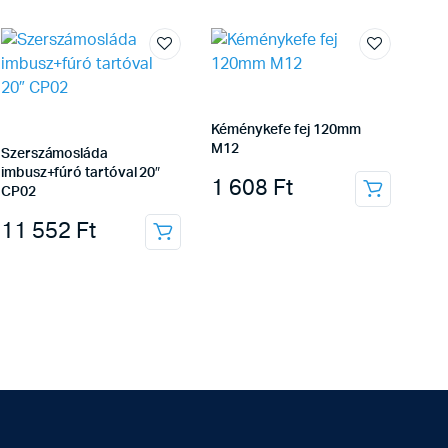
Kéménykefe fej 120mm
M12
Szerszámosláda
imbusz+fúró tartóval 20″
1 608
Ft
CP02
11 552
Ft