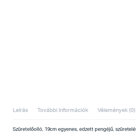
Leírás
További információk
Vélemények (0)
Szüretelőolló, 19cm egyenes, edzett pengéjű, szüretelé