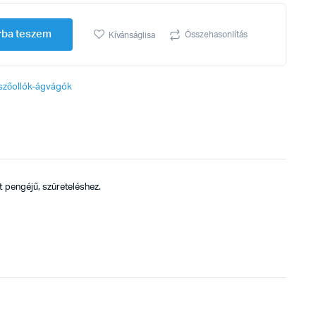
rba teszem
Összehasonlítás
Kívánságlisa
szőollók-ágvágók
 pengéjű, szüreteléshez.