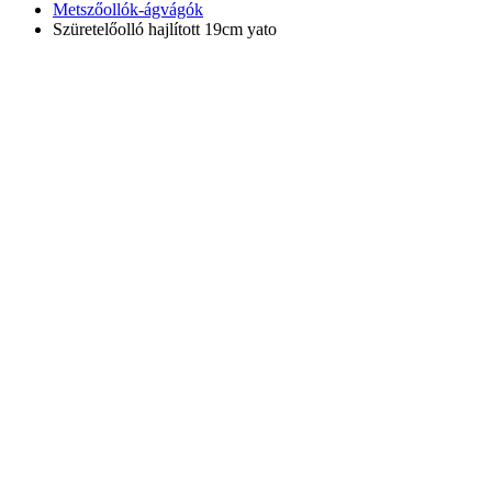
Metszőollók-ágvágók
Szüretelőolló hajlított 19cm yato