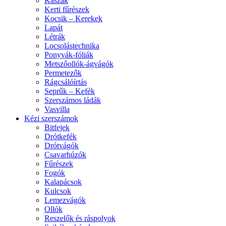
Kaszák
Kerti fűrészek
Kocsik – Kerekek
Lapát
Létrák
Locsolástechnika
Ponyvák-fóliák
Metszőollók-ágvágók
Permetezők
Rágcsálóírtás
Seprűk – Kefék
Szerszámos ládák
Vasvilla
Kézi szerszámok
Bitfejek
Drótkefék
Drótvágók
Csavarhúzók
Fűrészek
Fogók
Kalapácsok
Kulcsok
Lemezvágók
Ollók
Reszelők és ráspolyok