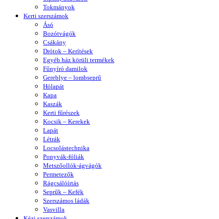
Tokmányok
Kerti szerszámok
Ásó
Bozótvágók
Csákány
Drótok – Kerítések
Egyéb ház körüli termékek
Fűnyíró damilok
Gereblye – lombseprű
Hólapát
Kapa
Kaszák
Kerti fűrészek
Kocsik – Kerekek
Lapát
Létrák
Locsolástechnika
Ponyvák-fóliák
Metszőollók-ágvágók
Permetezők
Rágcsálóírtás
Seprűk – Kefék
Szerszámos ládák
Vasvilla
Kézi szerszámok