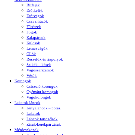
Bitfejek
Drótkefék
Drótvágók
Csavarhúzók
Fűrészek
Fogók
Kalapácsok
Kulcsok
Lemezvágók
Ollók
Reszelők és ráspolyok
Szikék – kések
Vágószerszámok
Vésők
Korongok
Csiszoló korongok
Gyémánt korongok
Vágókorongok
Lakatok-láncok
Kutyaláncok – póráz
Lakatok
Láncok-tartozékok
Zárak-kerékpár zárak
Mérőeszközök