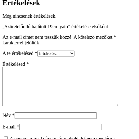
Értékelések
Még nincsenek értékelések.
„Szüretelőolló hajlított 19cm yato” értékelése elsőként
Az e-mail címet nem tesszük közzé.
A kötelező mezőket
*
karakterrel jelöltük
A te értékelésed
*
Értékelésed
*
Név
*
E-mail
*
A nevem, e-mail címem, és weboldalcímem mentése a