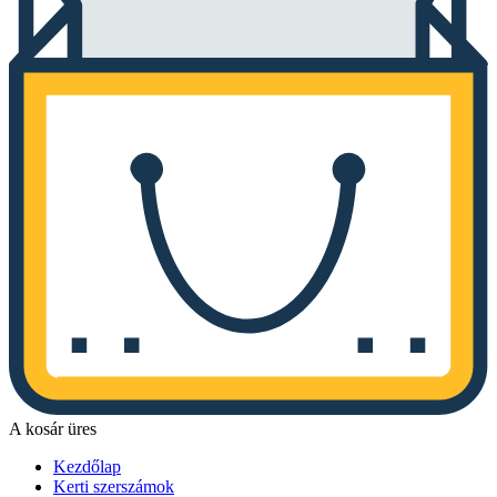
A kosár üres
Kezdőlap
Kerti szerszámok