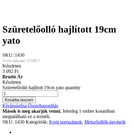
Szüretelőolló hajlított 19cm
yato
SKU:
1430
Vevői cikkszám: YT-8817
Készleten
3 092
Ft
Bruttó Ár
Készleten
Szüretelőolló hajlított 19cm yato quantity
Kosárba teszem
Kívánságlisa
Összehasonlítás
Mások is meg akarják venni.
Jelenleg 1 ember kosarában
megtalálható ez a termék.
SKU:
1430
Kategóriák:
Kerti szerszámok
,
Metszőollók-ágvágók