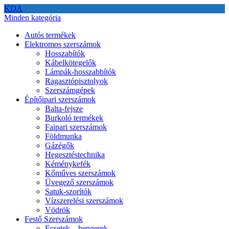
KDA
Minden kategória
Autós termékek
Elektromos szerszámok
Hosszabítók
Kábelkötegelők
Lámpák-hosszabbítók
Ragasztópisztolyok
Szerszámgépek
Építőipari szerszámok
Balta-fejsze
Burkoló termékek
Faipari szerszámok
Földmunka
Gázégők
Hegesztéstechnika
Kéménykefék
Kőműves szerszámok
Üvegező szerszámok
Satuk-szorítók
Vízszerelési szerszámok
Vödrök
Festő Szerszámok
Ecsetek – hengerek