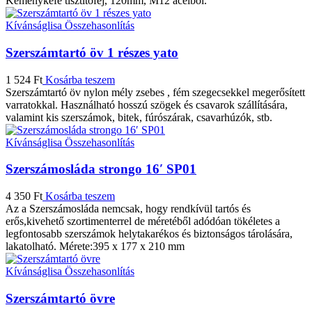
Kéménykefe tisztítófej, 120mm, M12 acélból.
Kívánságlisa
Összehasonlítás
Szerszámtartó öv 1 részes yato
1 524
Ft
Kosárba teszem
Szerszámtartó öv nylon mély zsebes , fém szegecsekkel megerősített
varratokkal. Használható hosszú szögek és csavarok szállítására,
valamint kis szerszámok, bitek, fúrószárak, csavarhúzók, stb.
Kívánságlisa
Összehasonlítás
Szerszámosláda strongo 16′ SP01
4 350
Ft
Kosárba teszem
Az a Szerszámosláda nemcsak, hogy rendkívül tartós és
erős,kivehető szortimenterrel de méretéből adódóan tökéletes a
legfontosabb szerszámok helytakarékos és biztonságos tárolására,
lakatolható. Mérete:395 x 177 x 210 mm
Kívánságlisa
Összehasonlítás
Szerszámtartó övre