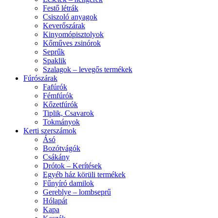
Festő létrák
Csiszoló anyagok
Keverőszárak
Kinyomópisztolyok
Kőműves zsinórok
Seprűk
Spaklik
Szalagok – levegős termékek
Fúrószárak
Fafúrók
Fémfúrók
Kőzetfúrók
Tiplik, Csavarok
Tokmányok
Kerti szerszámok
Ásó
Bozótvágók
Csákány
Drótok – Kerítések
Egyéb ház körüli termékek
Fűnyíró damilok
Gereblye – lombseprű
Hólapát
Kapa