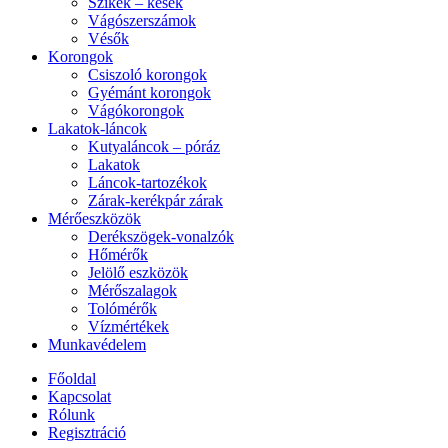
Szikék – kések
Vágószerszámok
Vésők
Korongok
Csiszoló korongok
Gyémánt korongok
Vágókorongok
Lakatok-láncok
Kutyaláncok – póráz
Lakatok
Láncok-tartozékok
Zárak-kerékpár zárak
Mérőeszközök
Derékszögek-vonalzók
Hőmérők
Jelölő eszközök
Mérőszalagok
Tolómérők
Vízmértékek
Munkavédelem
Főoldal
Kapcsolat
Rólunk
Regisztráció