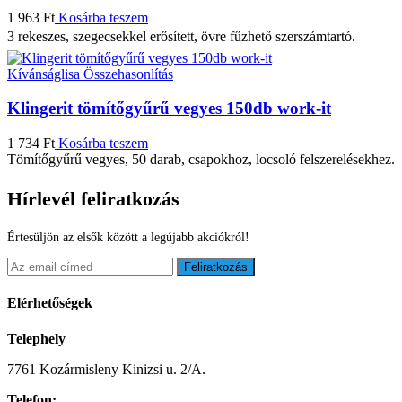
1 963
Ft
Kosárba teszem
3 rekeszes, szegecsekkel erősített, övre fűzhető szerszámtartó.
Kívánságlisa
Összehasonlítás
Klingerit tömítőgyűrű vegyes 150db work-it
1 734
Ft
Kosárba teszem
Tömítőgyűrű vegyes, 50 darab, csapokhoz, locsoló felszerelésekhez.
Hírlevél feliratkozás
Értesüljön az elsők között a legújabb akciókról!
Feliratkozás
Elérhetőségek
Telephely
7761 Kozármisleny Kinizsi u. 2/A.
Telefon: