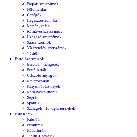
Faipari szerszámok
Földmunka
Gázégők
Hegesztéstechnika
Kéménykefék
Kőműves szerszámok
Üvegező szerszámok
Satuk-szorítók
Vízszerelési szerszámok
Vödrök
Festő Szerszámok
Ecsetek – hengerek
Festő létrák
Csiszoló anyagok
Keverőszárak
Kinyomópisztolyok
Kőműves zsinórok
Seprűk
Spaklik
Szalagok – levegős termékek
Fúrószárak
Fafúrók
Fémfúrók
Kőzetfúrók
Tiplik, Csavarok