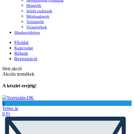
Derékszögek-vonalzók
Hőmérők
Jelölő eszközök
Mérőszalagok
Tolómérők
Vízmértékek
Munkavédelem
Főoldal
Kapcsolat
Rólunk
Regisztráció
Heti akció
Akciós termékek
A készlet erejéig!
0
Teljes ár
0
Ft