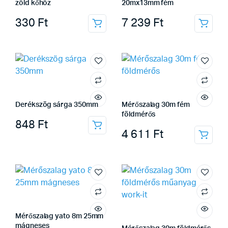
zöld kőhöz
20mx13mm fém
330
Ft
7 239
Ft
Derékszög sárga 350mm
Mérőszalag 30m fém
földmérős
848
Ft
4 611
Ft
Mérőszalag yato 8m 25mm
mágneses