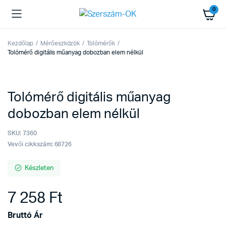
0
Kezdőlap
Mérőeszközök
Tolómérők
Tolómérő digitális műanyag dobozban elem nélkül
Tolómérő digitális műanyag
dobozban elem nélkül
SKU:
7360
Vevői cikkszám: 68726
Készleten
7 258
Ft
Bruttó Ár