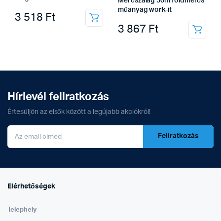
Mérőszalag 30m földmérős
műanyag work-it
3 518
Ft
3 867
Ft
Hírlevél feliratkozás
Értesüljön az elsők között a legújabb akciókról!
Feliratkozás
Elérhetőségek
Telephely