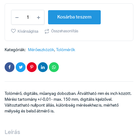
Tolómérő
Kosárba teszem
digitális
műanyag
dobozban
Összehasonlítás
Kívánságlisa
elem
nélkül
quantity
Kategóriák:
Mérőeszközök
,
Tolómérők
Tolómérő, digitális, műanyag dobozban. Átváltható mm és inch között.
Mérési tartomány +/-0,01- max. 150 mm, digitális kijelzővel.
Változtatható nullpont állás, különbség mérésekhez is, mérhető
mélység és belső átmérő is.
Leírás