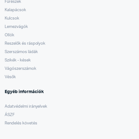
Fűrészek
Kalapácsok
Kulcsok
Lemezvágók
Ollók
Reszelők és ráspolyok
Szerszámos ládák
Szikék - kések
Vágószerszámok
Vésők
Egyéb információk
Adatvédelmi irányelvek
ÁSZF
Rendelés követés