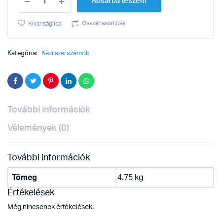
Kosárba teszem
200W
150x20x12,7mm
Worcraft
Összehasonlítás
Kívánságlisa
quantity
Kategória:
Kézi szerszámok
További információk
Vélemények (0)
További információk
Tömeg
4.75 kg
Értékelések
Még nincsenek értékelések.