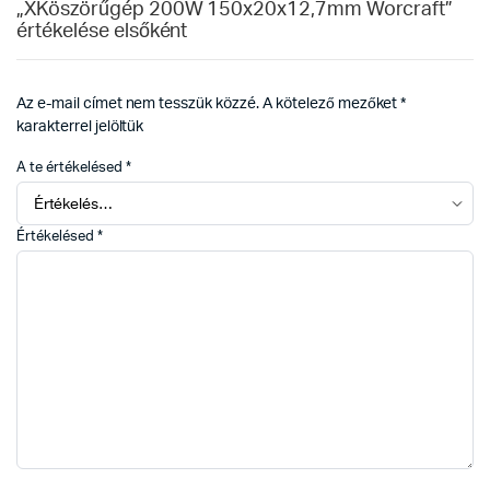
„XKöszörűgép 200W 150x20x12,7mm Worcraft”
értékelése elsőként
Az e-mail címet nem tesszük közzé.
A kötelező mezőket
*
karakterrel jelöltük
A te értékelésed
*
Értékelésed
*