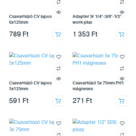
Csavarhúzó CV lapos
Adapter 3r 1/4″-3/8″-1/2″
6x125mm
work-plus
789
Ft
1 353
Ft
Csavarhúzó CV lapos
Csavarhúzó 5x 75mm PH1
5x125mm
mágneses
591
Ft
271
Ft