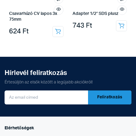
Csavarhúzó CV lapos 3x
Adapter 1/2″ SDS plusz
75mm
743
Ft
624
Ft
Hírlevél feliratkozás
Értesüljön az elsők között a legújabb akciókról!
Feliratkozás
Elérhetőségek