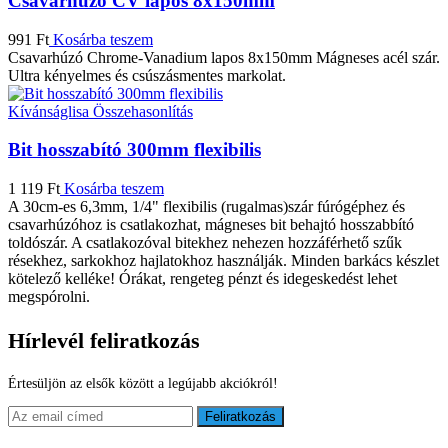
Csavarhúzó CV lapos 8x150mm
991
Ft
Kosárba teszem
Csavarhúzó Chrome-Vanadium lapos 8x150mm Mágneses acél szár.
Ultra kényelmes és csúszásmentes markolat.
Kívánságlisa
Összehasonlítás
Bit hosszabító 300mm flexibilis
1 119
Ft
Kosárba teszem
A 30cm-es 6,3mm, 1/4" flexibilis (rugalmas)szár fúrógéphez és
csavarhúzóhoz is csatlakozhat, mágneses bit behajtó hosszabbító
toldószár. A csatlakozóval bitekhez nehezen hozzáférhető szűk
résekhez, sarkokhoz hajlatokhoz használják. Minden barkács készlet
kötelező kelléke! Órákat, rengeteg pénzt és idegeskedést lehet
megspórolni.
Hírlevél feliratkozás
Értesüljön az elsők között a legújabb akciókról!
Feliratkozás