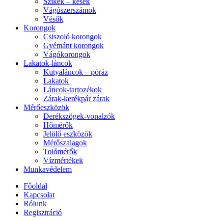
Szikék – kések
Vágószerszámok
Vésők
Korongok
Csiszoló korongok
Gyémánt korongok
Vágókorongok
Lakatok-láncok
Kutyaláncok – póráz
Lakatok
Láncok-tartozékok
Zárak-kerékpár zárak
Mérőeszközök
Derékszögek-vonalzók
Hőmérők
Jelölő eszközök
Mérőszalagok
Tolómérők
Vízmértékek
Munkavédelem
Főoldal
Kapcsolat
Rólunk
Regisztráció