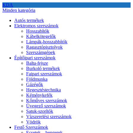
KDA
Minden kategória
Autós termékek
Elektromos szerszámok
Hosszabítók
Kábelkötegelők
Lámpák-hosszabbítók
Ragasztópisztolyok
Szerszámgépek
Építőipari szerszámok
Balta-fejsze
Burkoló termékek
Faipari szerszámok
Földmunka
Gázégők
Hegesztéstechnika
Kéménykefék
Kőműves szerszámok
Üvegező szerszámok
Satuk-szorítók
Vízszerelési szerszámok
Vödrök
Festő Szerszámok
Ecsetek – hengerek