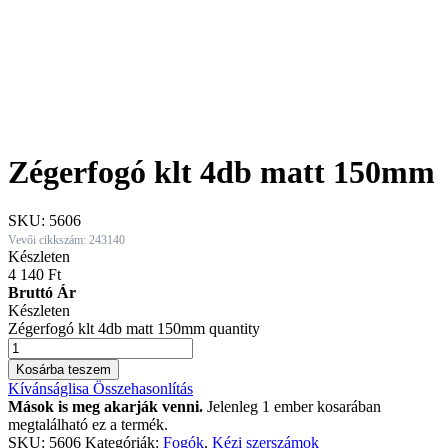
Zégerfogó klt 4db matt 150mm
SKU:
5606
Vevői cikkszám: 243140
Készleten
4 140
Ft
Bruttó Ár
Készleten
Zégerfogó klt 4db matt 150mm quantity
Kosárba teszem
Kívánságlisa
Összehasonlítás
Mások is meg akarják venni.
Jelenleg 1 ember kosarában
megtalálható ez a termék.
SKU:
5606
Kategóriák:
Fogók
,
Kézi szerszámok