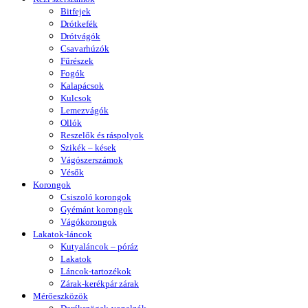
Bitfejek
Drótkefék
Drótvágók
Csavarhúzók
Fűrészek
Fogók
Kalapácsok
Kulcsok
Lemezvágók
Ollók
Reszelők és ráspolyok
Szikék – kések
Vágószerszámok
Vésők
Korongok
Csiszoló korongok
Gyémánt korongok
Vágókorongok
Lakatok-láncok
Kutyaláncok – póráz
Lakatok
Láncok-tartozékok
Zárak-kerékpár zárak
Mérőeszközök