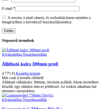
E-mail
*
A nevem, e-mail címem, és weboldalcímem mentése a
böngészőben a következő hozzászólásomhoz.
Népszerű termékek
Kívánságlisa
Összehasonlítás
Állítható kulcs 300mm profi
4 775
Ft
Kosárba teszem
Már csak 4 termék elérhető
Állítható villáskulcs 300mm, ötvözött acélból, fekete kivitelben
készült, egy oldalon mm-es jelöléssel. Az eszköz alkalmas bal
menetes csavarokhoz.
Kívánságlisa
Összehasonlítás