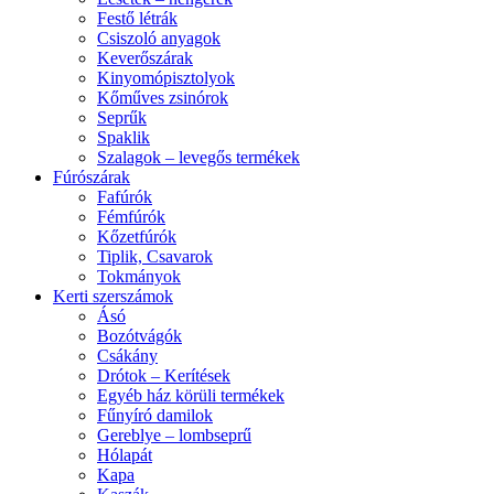
Festő létrák
Csiszoló anyagok
Keverőszárak
Kinyomópisztolyok
Kőműves zsinórok
Seprűk
Spaklik
Szalagok – levegős termékek
Fúrószárak
Fafúrók
Fémfúrók
Kőzetfúrók
Tiplik, Csavarok
Tokmányok
Kerti szerszámok
Ásó
Bozótvágók
Csákány
Drótok – Kerítések
Egyéb ház körüli termékek
Fűnyíró damilok
Gereblye – lombseprű
Hólapát
Kapa