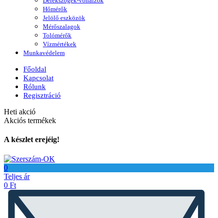
Derékszögek-vonalzók
Hőmérők
Jelölő eszközök
Mérőszalagok
Tolómérők
Vízmértékek
Munkavédelem
Főoldal
Kapcsolat
Rólunk
Regisztráció
Heti akció
Akciós termékek
A készlet erejéig!
0
Teljes ár
0
Ft