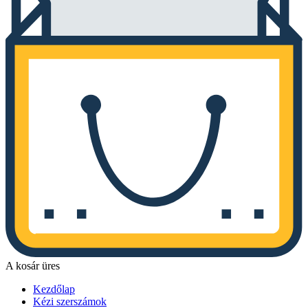
A kosár üres
Kezdőlap
Kézi szerszámok