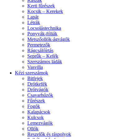
Kaszák
Kerti fűrészek
Kocsik – Kerekek
Lapát
Létrák
Locsolástechnika
Ponyvák-fóliák
Metszőollók-ágvágók
Permetezők
Rágcsálóírtás
Seprűk – Kefék
Szerszámos ládák
Vasvilla
Kézi szerszámok
Bitfejek
Drótkefék
Drótvágók
Csavarhúzók
Fűrészek
Fogók
Kalapácsok
Kulcsok
Lemezvágók
Ollók
Reszelők és ráspolyok