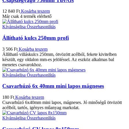
Csapszegvágó 750mm Tüv/Gs
12 840
Ft
Kosárba teszem
Már csak 4 termék elérhető
Kívánságlisa
Összehasonlítás
Állítható kulcs 250mm profi
3 506
Ft
Kosárba teszem
Állítható villáskulcs 250mm, ötvözött acélból, fekete kivitelben
készült, egy oldalon mm-es jelöléssel. Az eszköz alkalmas bal
menetes csavarokhoz.
Kívánságlisa
Összehasonlítás
Csavarhúzó 6x 40mm mini lapos mágneses
180
Ft
Kosárba teszem
Csavarhúzó 6x40mm mini lapos, mágneses. Jó minőségű ötvözött
acélból, tartós, igényes műanyag markolat.
Kívánságlisa
Összehasonlítás