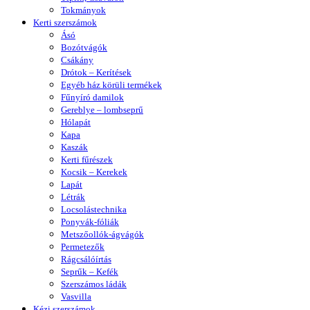
Tokmányok
Kerti szerszámok
Ásó
Bozótvágók
Csákány
Drótok – Kerítések
Egyéb ház körüli termékek
Fűnyíró damilok
Gereblye – lombseprű
Hólapát
Kapa
Kaszák
Kerti fűrészek
Kocsik – Kerekek
Lapát
Létrák
Locsolástechnika
Ponyvák-fóliák
Metszőollók-ágvágók
Permetezők
Rágcsálóírtás
Seprűk – Kefék
Szerszámos ládák
Vasvilla
Kézi szerszámok