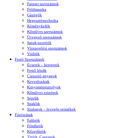
Faipari szerszámok
Földmunka
Gázégők
Hegesztéstechnika
Kéménykefék
Kőműves szerszámok
Üvegező szerszámok
Satuk-szorítók
Vízszerelési szerszámok
Vödrök
Festő Szerszámok
Ecsetek – hengerek
Festő létrák
Csiszoló anyagok
Keverőszárak
Kinyomópisztolyok
Kőműves zsinórok
Seprűk
Spaklik
Szalagok – levegős termékek
Fúrószárak
Fafúrók
Fémfúrók
Kőzetfúrók
Tiplik, Csavarok