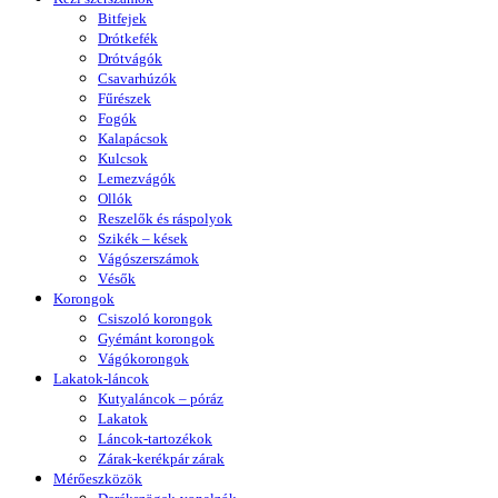
Bitfejek
Drótkefék
Drótvágók
Csavarhúzók
Fűrészek
Fogók
Kalapácsok
Kulcsok
Lemezvágók
Ollók
Reszelők és ráspolyok
Szikék – kések
Vágószerszámok
Vésők
Korongok
Csiszoló korongok
Gyémánt korongok
Vágókorongok
Lakatok-láncok
Kutyaláncok – póráz
Lakatok
Láncok-tartozékok
Zárak-kerékpár zárak
Mérőeszközök