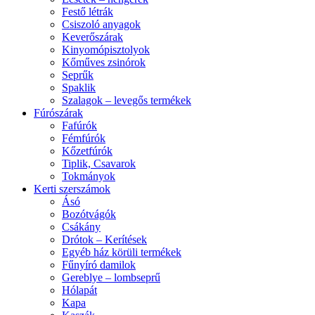
Festő létrák
Csiszoló anyagok
Keverőszárak
Kinyomópisztolyok
Kőműves zsinórok
Seprűk
Spaklik
Szalagok – levegős termékek
Fúrószárak
Fafúrók
Fémfúrók
Kőzetfúrók
Tiplik, Csavarok
Tokmányok
Kerti szerszámok
Ásó
Bozótvágók
Csákány
Drótok – Kerítések
Egyéb ház körüli termékek
Fűnyíró damilok
Gereblye – lombseprű
Hólapát
Kapa