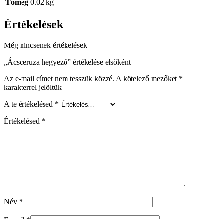
Tömeg
0.02 kg
Értékelések
Még nincsenek értékelések.
„Ácsceruza hegyező” értékelése elsőként
Az e-mail címet nem tesszük közzé.
A kötelező mezőket
*
karakterrel jelöltük
A te értékelésed
*
Értékelésed
*
Név
*