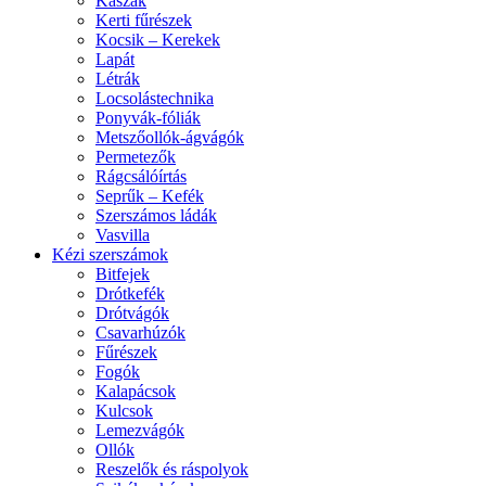
Kaszák
Kerti fűrészek
Kocsik – Kerekek
Lapát
Létrák
Locsolástechnika
Ponyvák-fóliák
Metszőollók-ágvágók
Permetezők
Rágcsálóírtás
Seprűk – Kefék
Szerszámos ládák
Vasvilla
Kézi szerszámok
Bitfejek
Drótkefék
Drótvágók
Csavarhúzók
Fűrészek
Fogók
Kalapácsok
Kulcsok
Lemezvágók
Ollók
Reszelők és ráspolyok