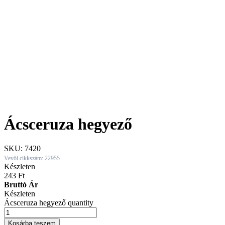
Ácsceruza hegyező
SKU:
7420
Vevői cikkszám: 22955
Készleten
243
Ft
Bruttó Ár
Készleten
Ácsceruza hegyező quantity
Kosárba teszem