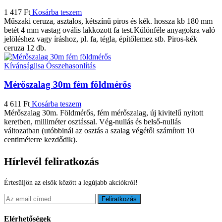
1 417
Ft
Kosárba teszem
Műszaki ceruza, asztalos, kétszínű piros és kék. hossza kb 180 mm
betét 4 mm vastag ovális lakkozott fa test.Különféle anyagokra való
jelöléshez vagy íráshoz, pl. fa, tégla, építőlemez stb. Piros-kék
ceruza 12 db.
Kívánságlisa
Összehasonlítás
Mérőszalag 30m fém földmérős
4 611
Ft
Kosárba teszem
Mérőszalag 30m. Földmérős, fém mérőszalag, új kivitelű nyitott
keretben, milliméter osztással. Vég-nullás és belső-nullás
változatban (utóbbinál az osztás a szalag végétől számított 10
centiméterre kezdődik).
Hírlevél feliratkozás
Értesüljön az elsők között a legújabb akciókról!
Feliratkozás
Elérhetőségek