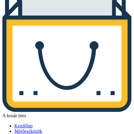
A kosár üres
Kezdőlap
Mérőeszközök