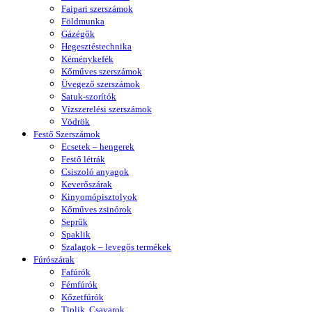
Faipari szerszámok
Földmunka
Gázégők
Hegesztéstechnika
Kéménykefék
Kőműves szerszámok
Üvegező szerszámok
Satuk-szorítók
Vízszerelési szerszámok
Vödrök
Festő Szerszámok
Ecsetek – hengerek
Festő létrák
Csiszoló anyagok
Keverőszárak
Kinyomópisztolyok
Kőműves zsinórok
Seprűk
Spaklik
Szalagok – levegős termékek
Fúrószárak
Fafúrók
Fémfúrók
Kőzetfúrók
Tiplik, Csavarok