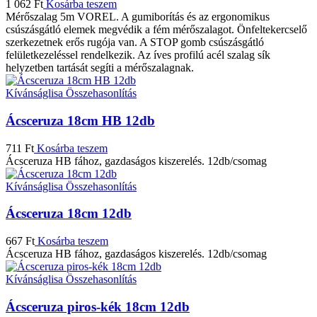
1 062
Ft
Kosárba teszem
Mérőszalag 5m VOREL. A gumiborítás és az ergonomikus
csúszásgátló elemek megvédik a fém mérőszalagot. Önfeltekercselő
szerkezetnek erős rugója van. A STOP gomb csúszásgátló
felületkezeléssel rendelkezik. Az íves profilú acél szalag sík
helyzetben tartását segíti a mérőszalagnak.
Kívánságlisa
Összehasonlítás
Ácsceruza 18cm HB 12db
711
Ft
Kosárba teszem
Ácsceruza HB fához, gazdaságos kiszerelés. 12db/csomag
Kívánságlisa
Összehasonlítás
Ácsceruza 18cm 12db
667
Ft
Kosárba teszem
Ácsceruza HB fához, gazdaságos kiszerelés. 12db/csomag
Kívánságlisa
Összehasonlítás
Ácsceruza piros-kék 18cm 12db