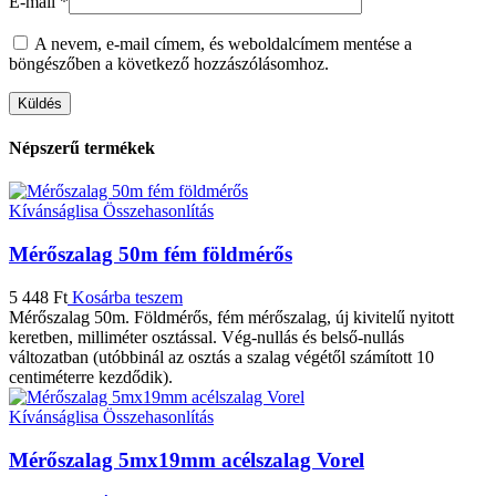
E-mail
*
A nevem, e-mail címem, és weboldalcímem mentése a
böngészőben a következő hozzászólásomhoz.
Népszerű termékek
Kívánságlisa
Összehasonlítás
Mérőszalag 50m fém földmérős
5 448
Ft
Kosárba teszem
Mérőszalag 50m. Földmérős, fém mérőszalag, új kivitelű nyitott
keretben, milliméter osztással. Vég-nullás és belső-nullás
változatban (utóbbinál az osztás a szalag végétől számított 10
centiméterre kezdődik).
Kívánságlisa
Összehasonlítás
Mérőszalag 5mx19mm acélszalag Vorel