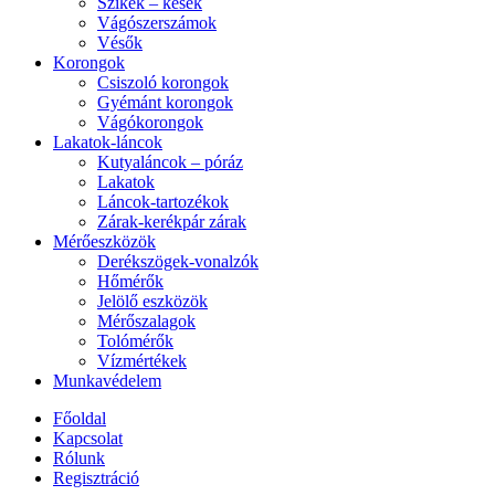
Szikék – kések
Vágószerszámok
Vésők
Korongok
Csiszoló korongok
Gyémánt korongok
Vágókorongok
Lakatok-láncok
Kutyaláncok – póráz
Lakatok
Láncok-tartozékok
Zárak-kerékpár zárak
Mérőeszközök
Derékszögek-vonalzók
Hőmérők
Jelölő eszközök
Mérőszalagok
Tolómérők
Vízmértékek
Munkavédelem
Főoldal
Kapcsolat
Rólunk
Regisztráció