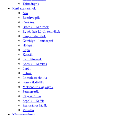
Tokmányok
Kerti szerszámok
Ásó
Bozótvágók
Csákány
Drótok – Kerítések
Egyéb ház körüli termékek
Fűnyíró damilok
Gereblye – lombseprű
Hólapát
Kapa
Kaszák
Kerti fűrészek
Kocsik – Kerekek
Lapát
Létrák
Locsolástechnika
Ponyvák-fóliák
Metszőollók-ágvágók
Permetezők
Rágcsálóírtás
Seprűk – Kefék
Szerszámos ládák
Vasvilla
Kézi szerszámok