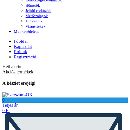
Derékszögek-vonalzók
Hőmérők
Jelölő eszközök
Mérőszalagok
Tolómérők
Vízmértékek
Munkavédelem
Főoldal
Kapcsolat
Rólunk
Regisztráció
Heti akció
Akciós termékek
A készlet erejéig!
0
Teljes ár
0
Ft