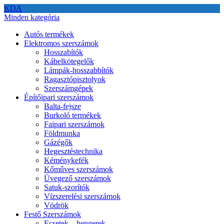
KDA
Minden kategória
Autós termékek
Elektromos szerszámok
Hosszabítók
Kábelkötegelők
Lámpák-hosszabbítók
Ragasztópisztolyok
Szerszámgépek
Építőipari szerszámok
Balta-fejsze
Burkoló termékek
Faipari szerszámok
Földmunka
Gázégők
Hegesztéstechnika
Kéménykefék
Kőműves szerszámok
Üvegező szerszámok
Satuk-szorítók
Vízszerelési szerszámok
Vödrök
Festő Szerszámok
Ecsetek – hengerek