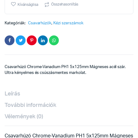
5x125mm
Összehasonlítás
Kívánságlisa
quantity
Kategóriák:
Csavarhúzók
,
Kézi szerszámok
Csavarhúzó Chrome-Vanadium PH1 5x125mm Mágneses acél szár.
Ultra kényelmes és csúszásmentes markolat.
Leírás
További információk
Vélemények (0)
Csavarhúzó Chrome-Vanadium PH1 5x125mm Mágneses