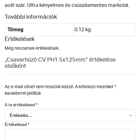
acél szár. Ultra kényelmes és csúszásmentes markolat.
További információk
Tömeg
0.12 kg
Értékelések
Még nincsenek értékelések.
„Csavarhúzó CV PH1 5x125mm” értékelése
elsőként
Az e-mail címet nem tesszük közzé.
A kötelező mezőket
*
karakterrel jelöltük
A te értékelésed
*
Értékelésed
*