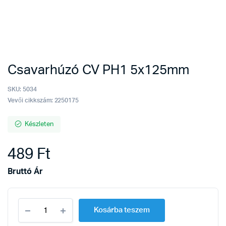
Csavarhúzó CV PH1 5x125mm
SKU:
5034
Vevői cikkszám: 2250175
Készleten
489
Ft
Bruttó Ár
Csavarhúzó
Kosárba teszem
CV
PH1