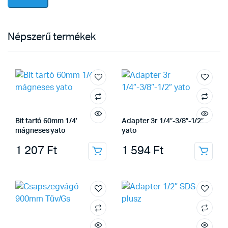
Népszerű termékek
Bit tartó 60mm 1/4′
Adapter 3r 1/4″-3/8″-1/2″
mágneses yato
yato
1 207
Ft
1 594
Ft