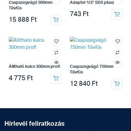
Csapszegvágó 900mm
Adapter 1/2″ SDS plusz
Tüv/Gs
743
Ft
15 888
Ft
Állítható kulcs 300mm profi
Csapszegvágó 750mm
Tüv/Gs
4 775
Ft
12 840
Ft
Hírlevél feliratkozás