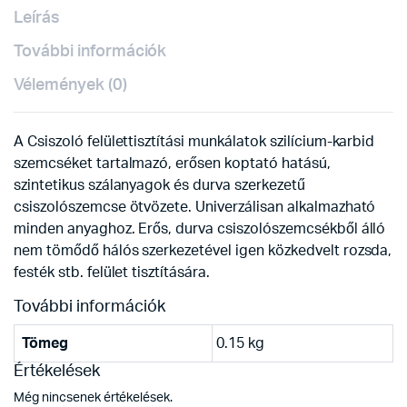
Leírás
További információk
Vélemények (0)
A Csiszoló felülettisztítási munkálatok szilícium-karbid
szemcséket tartalmazó, erősen koptató hatású,
szintetikus szálanyagok és durva szerkezetű
csiszolószemcse ötvözete. Univerzálisan alkalmazható
minden anyaghoz. Erős, durva csiszolószemcsékből álló
nem tömődő hálós szerkezetével igen közkedvelt rozsda,
festék stb. felület tisztítására.
További információk
Tömeg
0.15 kg
Értékelések
Még nincsenek értékelések.