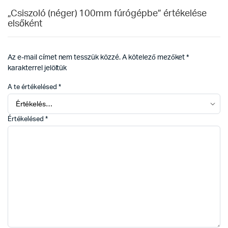
„Csiszoló (néger) 100mm fúrógépbe” értékelése
elsőként
Az e-mail címet nem tesszük közzé.
A kötelező mezőket
*
karakterrel jelöltük
A te értékelésed
*
Értékelésed
*