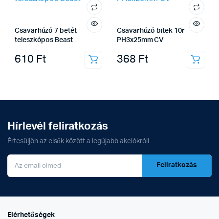
Csavarhúzó 7 betét
Csavarhúzó bitek 10r
teleszkópos Beast
PH3x25mm CV
610
Ft
368
Ft
Hírlevél feliratkozás
Értesüljön az elsők között a legújabb akciókról!
Feliratkozás
Elérhetőségek