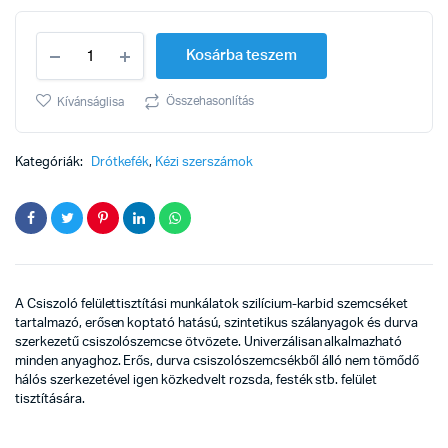
Csiszoló
Kosárba teszem
(néger)
100mm
fúrógépbe
Összehasonlítás
Kívánságlisa
quantity
Kategóriák:
Drótkefék
,
Kézi szerszámok
A Csiszoló felülettisztítási munkálatok szilícium-karbid szemcséket
tartalmazó, erősen koptató hatású, szintetikus szálanyagok és durva
szerkezetű csiszolószemcse ötvözete. Univerzálisan alkalmazható
minden anyaghoz. Erős, durva csiszolószemcsékből álló nem tömődő
hálós szerkezetével igen közkedvelt rozsda, festék stb. felület
tisztítására.