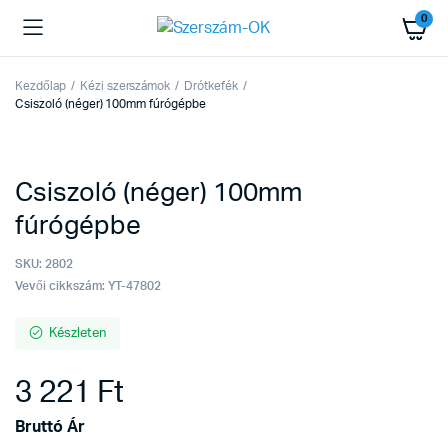
0
Kezdőlap
Kézi szerszámok
Drótkefék
Csiszoló (néger) 100mm fúrógépbe
Csiszoló (néger) 100mm
fúrógépbe
SKU:
2802
Vevői cikkszám: YT-47802
Készleten
3 221
Ft
Bruttó Ár