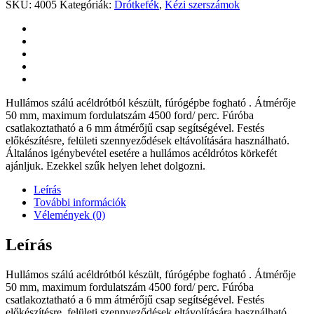
SKU:
4005
Kategóriák:
Drótkefék
,
Kézi szerszámok
Hullámos szálú acéldrótból készült, fúrógépbe fogható . Átmérője
50 mm, maximum fordulatszám 4500 ford/ perc. Fúróba
csatlakoztatható a 6 mm átmérőjű csap segítségével. Festés
előkészítésre, felületi szennyeződések eltávolítására használható.
Általános igénybevétel esetére a hullámos acéldrótos körkefét
ajánljuk. Ezekkel szűk helyen lehet dolgozni.
Leírás
További információk
Vélemények (0)
Leírás
Hullámos szálú acéldrótból készült, fúrógépbe fogható . Átmérője
50 mm, maximum fordulatszám 4500 ford/ perc. Fúróba
csatlakoztatható a 6 mm átmérőjű csap segítségével. Festés
előkészítésre, felületi szennyeződések eltávolítására használható.