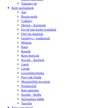
Tokmányok
Kerti szerszámok
Ásó
Bozótvágók
Csákány
Drótok – Kerítések
Egyéb ház körüli termékek
Fűnyíró damilok
Gereblye – lombseprű
Hólapát
Kapa
Kaszák
Kerti fűrészek
Kocsik – Kerekek
Lapát
Létrák
Locsolástechnika
Ponyvák-fóliák
Metszőollók-ágvágók
Permetezők
Rágcsálóírtás
Seprűk – Kefék
Szerszámos ládák
Vasvilla
Kézi szerszámok