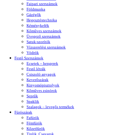
Faipari szerszámok
Földmunka
Gázégők
Hegesztéstechnika
Kéménykefék
Kőműves szerszámok
Üvegező szerszámok
Satuk-szorítók
Vízszerelési szerszámok
Vödrök
Festő Szerszámok
Ecsetek – hengerek
Festő létrák
Csiszoló anyagok
Keverőszárak
Kinyomópisztolyok
Kőműves zsinórok
Seprűk
Spaklik
Szalagok – levegős termékek
Fúrószárak
Fafúrók
Fémfúrók
Kőzetfúrók
Tiplik, Csavarok