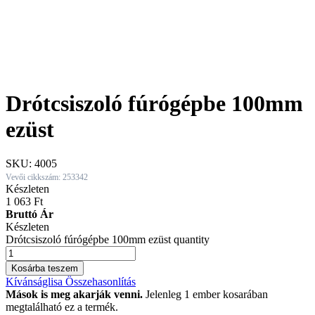
Drótcsiszoló fúrógépbe 100mm
ezüst
SKU:
4005
Vevői cikkszám: 253342
Készleten
1 063
Ft
Bruttó Ár
Készleten
Drótcsiszoló fúrógépbe 100mm ezüst quantity
Kosárba teszem
Kívánságlisa
Összehasonlítás
Mások is meg akarják venni.
Jelenleg 1 ember kosarában
megtalálható ez a termék.