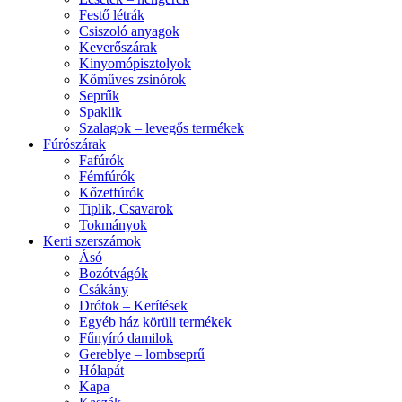
Festő létrák
Csiszoló anyagok
Keverőszárak
Kinyomópisztolyok
Kőműves zsinórok
Seprűk
Spaklik
Szalagok – levegős termékek
Fúrószárak
Fafúrók
Fémfúrók
Kőzetfúrók
Tiplik, Csavarok
Tokmányok
Kerti szerszámok
Ásó
Bozótvágók
Csákány
Drótok – Kerítések
Egyéb ház körüli termékek
Fűnyíró damilok
Gereblye – lombseprű
Hólapát
Kapa