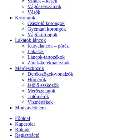
Szikék – kések
Vágószerszámok
Vésők
Korongok
Csiszoló korongok
Gyémánt korongok
Vágókorongok
Lakatok-láncok
Kutyaláncok – póráz
Lakatok
Láncok-tartozékok
Zárak-kerékpár zárak
Mérőeszközök
Derékszögek-vonalzók
Hőmérők
Jelölő eszközök
Mérőszalagok
Tolómérők
Vízmértékek
Munkavédelem
Főoldal
Kapcsolat
Rólunk
Regisztráció