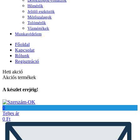
Derékszögek-vonalzók
Hőmérők
Jelölő eszközök
Mérőszalagok
Tolómérők
Vízmértékek
Munkavédelem
Főoldal
Kapcsolat
Rólunk
Regisztráció
Heti akció
Akciós termékek
A készlet erejéig!
0
Teljes ár
0
Ft