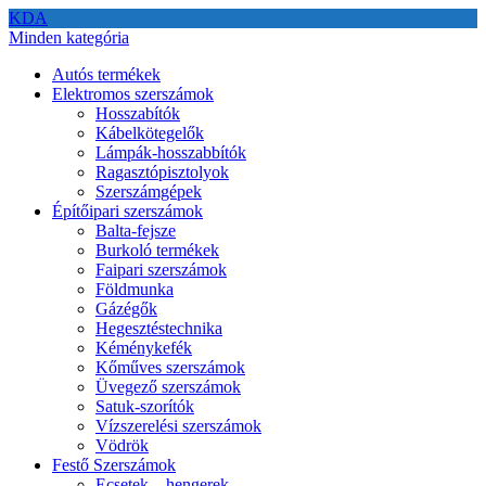
KDA
Minden kategória
Autós termékek
Elektromos szerszámok
Hosszabítók
Kábelkötegelők
Lámpák-hosszabbítók
Ragasztópisztolyok
Szerszámgépek
Építőipari szerszámok
Balta-fejsze
Burkoló termékek
Faipari szerszámok
Földmunka
Gázégők
Hegesztéstechnika
Kéménykefék
Kőműves szerszámok
Üvegező szerszámok
Satuk-szorítók
Vízszerelési szerszámok
Vödrök
Festő Szerszámok
Ecsetek – hengerek