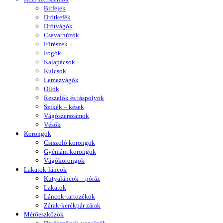
Bitfejek
Drótkefék
Drótvágók
Csavarhúzók
Fűrészek
Fogók
Kalapácsok
Kulcsok
Lemezvágók
Ollók
Reszelők és ráspolyok
Szikék – kések
Vágószerszámok
Vésők
Korongok
Csiszoló korongok
Gyémánt korongok
Vágókorongok
Lakatok-láncok
Kutyaláncok – póráz
Lakatok
Láncok-tartozékok
Zárak-kerékpár zárak
Mérőeszközök