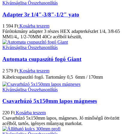
Kívánságlisa
Összehasonlítás
Adapter 3r 1/4″-3/8″-1/2″ yato
1 594
Ft
Kosárba teszem
Fúrótokmány adapter 3 részes HEX adapterkészlet 1/4, 3/8-65
MM1/4,, 1/2-70MM 40Cr acélból készült,
Kívánságlisa
Összehasonlítás
Automata csupaszító fogó Giant
2 579
Ft
Kosárba teszem
Kábelcsupaszító fogó. Tartomány 0,5  6mm / 170mm
Kívánságlisa
Összehasonlítás
Csavarhúzó 5x150mm lapos mágneses
220
Ft
Kosárba teszem
Csavarhúzó 5x150mm lapos, mágneses. Jó minőségű ötvözött
acélból, tartós, igényes műanyag markolat.