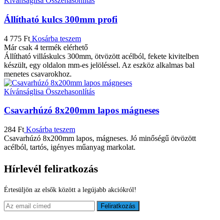
Kívánságlisa
Összehasonlítás
Állítható kulcs 300mm profi
4 775
Ft
Kosárba teszem
Már csak 4 termék elérhető
Állítható villáskulcs 300mm, ötvözött acélból, fekete kivitelben
készült, egy oldalon mm-es jelöléssel. Az eszköz alkalmas bal
menetes csavarokhoz.
Kívánságlisa
Összehasonlítás
Csavarhúzó 8x200mm lapos mágneses
284
Ft
Kosárba teszem
Csavarhúzó 8x200mm lapos, mágneses. Jó minőségű ötvözött
acélból, tartós, igényes műanyag markolat.
Hírlevél feliratkozás
Értesüljön az elsők között a legújabb akciókról!
Feliratkozás