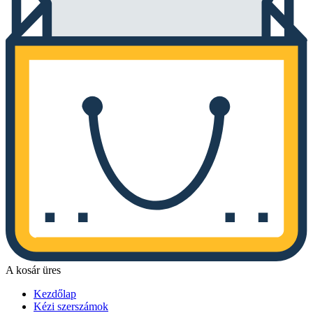
A kosár üres
Kezdőlap
Kézi szerszámok