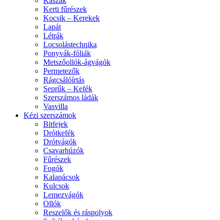
Kaszák
Kerti fűrészek
Kocsik – Kerekek
Lapát
Létrák
Locsolástechnika
Ponyvák-fóliák
Metszőollók-ágvágók
Permetezők
Rágcsálóírtás
Seprűk – Kefék
Szerszámos ládák
Vasvilla
Kézi szerszámok
Bitfejek
Drótkefék
Drótvágók
Csavarhúzók
Fűrészek
Fogók
Kalapácsok
Kulcsok
Lemezvágók
Ollók
Reszelők és ráspolyok