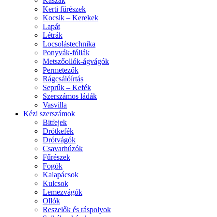
Kaszák
Kerti fűrészek
Kocsik – Kerekek
Lapát
Létrák
Locsolástechnika
Ponyvák-fóliák
Metszőollók-ágvágók
Permetezők
Rágcsálóírtás
Seprűk – Kefék
Szerszámos ládák
Vasvilla
Kézi szerszámok
Bitfejek
Drótkefék
Drótvágók
Csavarhúzók
Fűrészek
Fogók
Kalapácsok
Kulcsok
Lemezvágók
Ollók
Reszelők és ráspolyok