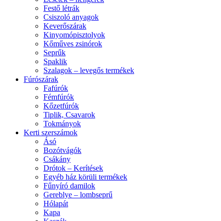
Festő létrák
Csiszoló anyagok
Keverőszárak
Kinyomópisztolyok
Kőműves zsinórok
Seprűk
Spaklik
Szalagok – levegős termékek
Fúrószárak
Fafúrók
Fémfúrók
Kőzetfúrók
Tiplik, Csavarok
Tokmányok
Kerti szerszámok
Ásó
Bozótvágók
Csákány
Drótok – Kerítések
Egyéb ház körüli termékek
Fűnyíró damilok
Gereblye – lombseprű
Hólapát
Kapa