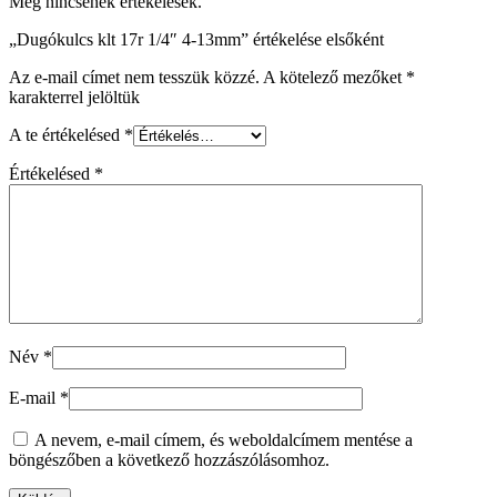
Még nincsenek értékelések.
„Dugókulcs klt 17r 1/4″ 4-13mm” értékelése elsőként
Az e-mail címet nem tesszük közzé.
A kötelező mezőket
*
karakterrel jelöltük
A te értékelésed
*
Értékelésed
*
Név
*
E-mail
*
A nevem, e-mail címem, és weboldalcímem mentése a
böngészőben a következő hozzászólásomhoz.