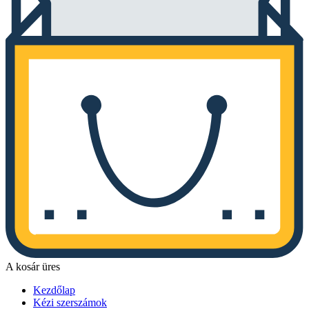
A kosár üres
Kezdőlap
Kézi szerszámok