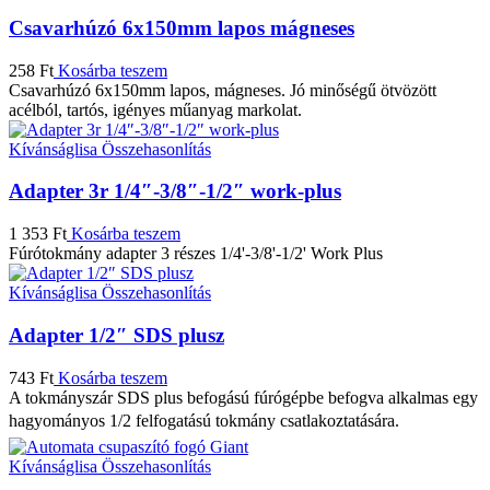
Csavarhúzó 6x150mm lapos mágneses
258
Ft
Kosárba teszem
Csavarhúzó 6x150mm lapos, mágneses. Jó minőségű ötvözött
acélból, tartós, igényes műanyag markolat.
Kívánságlisa
Összehasonlítás
Adapter 3r 1/4″-3/8″-1/2″ work-plus
1 353
Ft
Kosárba teszem
Fúrótokmány adapter 3 részes 1/4'-3/8'-1/2' Work Plus
Kívánságlisa
Összehasonlítás
Adapter 1/2″ SDS plusz
743
Ft
Kosárba teszem
A tokmányszár SDS plus befogású fúrógépbe befogva alkalmas egy
hagyományos 1/2 felfogatású tokmány csatlakoztatására.
Kívánságlisa
Összehasonlítás