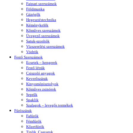
Faipari szerszámok
Földmunka
Gázégők
Hegesztéstechnika
Kéménykefék
Kőműves szerszámok
Üvegező szerszámok
Satuk-szorítók
Vízszerelési szerszámok
Vödrök
Festő Szerszámok
Ecsetek – hengerek
Festő létrák
Csiszoló anyagok
Keverőszárak
Kinyomópisztolyok
Kőműves zsinórok
Seprűk
Spaklik
Szalagok – levegős termékek
Fúrószárak
Fafúrók
Fémfúrók
Kőzetfúrók
Tiplik, Csavarok