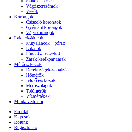
Szikék – kések
Vágószerszámok
Vésők
Korongok
Csiszoló korongok
Gyémánt korongok
Vágókorongok
Lakatok-láncok
Kutyaláncok – póráz
Lakatok
Láncok-tartozékok
Zárak-kerékpár zárak
Mérőeszközök
Derékszögek-vonalzók
Hőmérők
Jelölő eszközök
Mérőszalagok
Tolómérők
Vízmértékek
Munkavédelem
Főoldal
Kapcsolat
Rólunk
Regisztráció