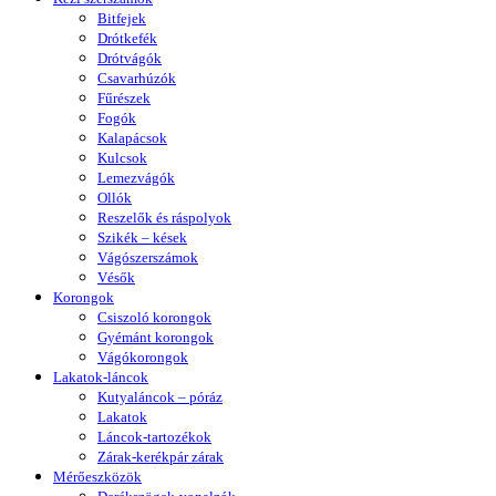
Bitfejek
Drótkefék
Drótvágók
Csavarhúzók
Fűrészek
Fogók
Kalapácsok
Kulcsok
Lemezvágók
Ollók
Reszelők és ráspolyok
Szikék – kések
Vágószerszámok
Vésők
Korongok
Csiszoló korongok
Gyémánt korongok
Vágókorongok
Lakatok-láncok
Kutyaláncok – póráz
Lakatok
Láncok-tartozékok
Zárak-kerékpár zárak
Mérőeszközök