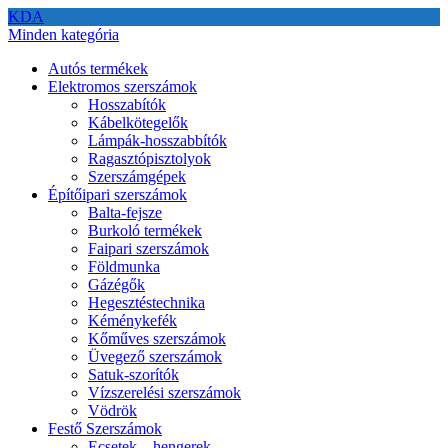
KDA
Minden kategória
Autós termékek
Elektromos szerszámok
Hosszabítók
Kábelkötegelők
Lámpák-hosszabbítók
Ragasztópisztolyok
Szerszámgépek
Építőipari szerszámok
Balta-fejsze
Burkoló termékek
Faipari szerszámok
Földmunka
Gázégők
Hegesztéstechnika
Kéménykefék
Kőműves szerszámok
Üvegező szerszámok
Satuk-szorítók
Vízszerelési szerszámok
Vödrök
Festő Szerszámok
Ecsetek – hengerek