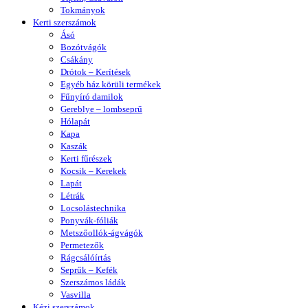
Tokmányok
Kerti szerszámok
Ásó
Bozótvágók
Csákány
Drótok – Kerítések
Egyéb ház körüli termékek
Fűnyíró damilok
Gereblye – lombseprű
Hólapát
Kapa
Kaszák
Kerti fűrészek
Kocsik – Kerekek
Lapát
Létrák
Locsolástechnika
Ponyvák-fóliák
Metszőollók-ágvágók
Permetezők
Rágcsálóírtás
Seprűk – Kefék
Szerszámos ládák
Vasvilla
Kézi szerszámok