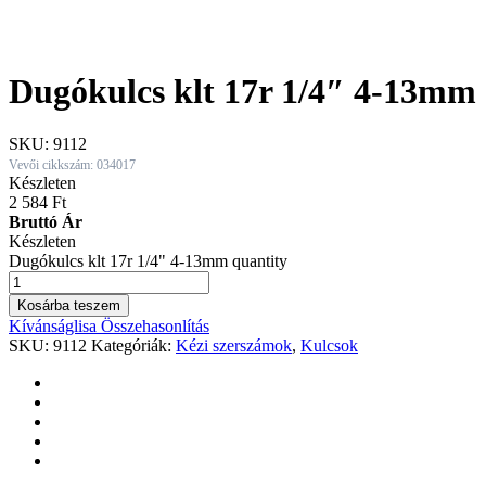
Dugókulcs klt 17r 1/4″ 4-13mm
SKU:
9112
Vevői cikkszám: 034017
Készleten
2 584
Ft
Bruttó Ár
Készleten
Dugókulcs klt 17r 1/4" 4-13mm quantity
Kosárba teszem
Kívánságlisa
Összehasonlítás
SKU:
9112
Kategóriák:
Kézi szerszámok
,
Kulcsok