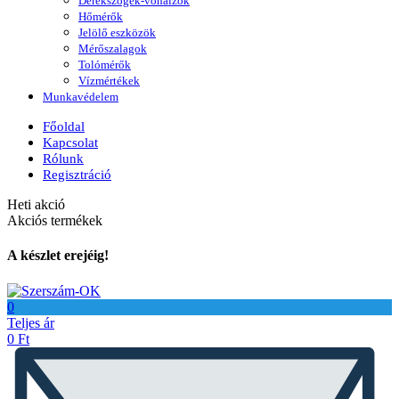
Derékszögek-vonalzók
Hőmérők
Jelölő eszközök
Mérőszalagok
Tolómérők
Vízmértékek
Munkavédelem
Főoldal
Kapcsolat
Rólunk
Regisztráció
Heti akció
Akciós termékek
A készlet erejéig!
0
Teljes ár
0
Ft