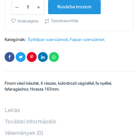
Fafaragó
Kosárba teszem
klt
6r
165mm
Összehasonlítás
Kívánságlisa
quantity
Kategóriák:
Építőipari szerszámok
,
Faipari szerszámok
Finom véső készlet, 6 részes, különböző vágóéllel, fa nyéllel,
fafaragáshoz. Hossza 165mm.
Leírás
További információk
Vélemények (0)