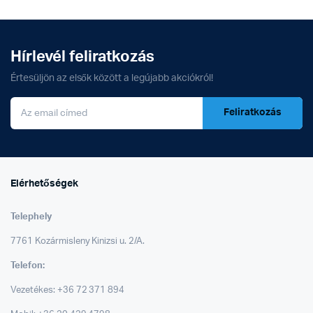
Hírlevél feliratkozás
Értesüljön az elsők között a legújabb akciókról!
Feliratkozás
Elérhetőségek
Telephely
7761 Kozármisleny Kinizsi u. 2/A.
Telefon:
Vezetékes: +36 72 371 894