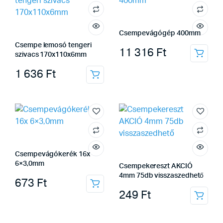
Csempevágógép 400mm
Csempe lemosó tengeri
11 316
Ft
szivacs 170x110x6mm
1 636
Ft
Csempevágókerék 16x
6×3,0mm
Csempekereszt AKCIÓ
4mm 75db visszaszedhető
673
Ft
249
Ft