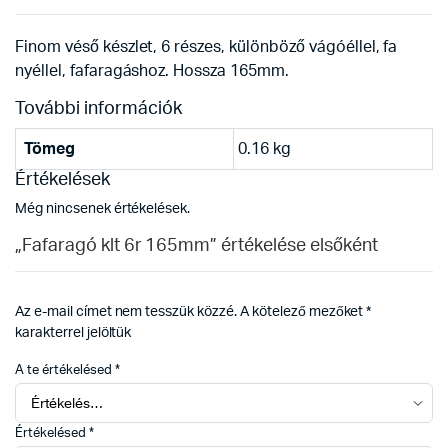
Finom véső készlet, 6 részes, különböző vágóéllel, fa
nyéllel, fafaragáshoz. Hossza 165mm.
További információk
Tömeg
0.16 kg
Értékelések
Még nincsenek értékelések.
„Fafaragó klt 6r 165mm” értékelése elsőként
Az e-mail címet nem tesszük közzé.
A kötelező mezőket
*
karakterrel jelöltük
A te értékelésed
*
Értékelésed
*