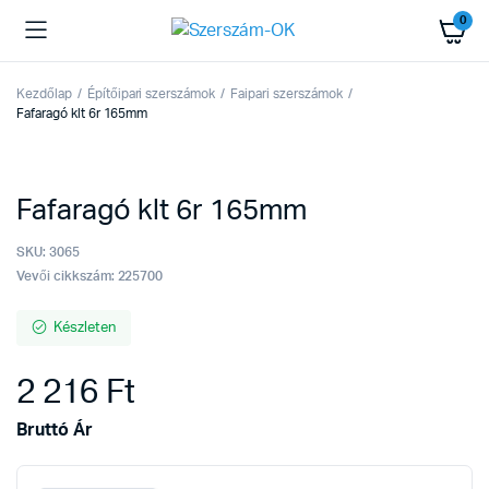
0
Kezdőlap
Építőipari szerszámok
Faipari szerszámok
Fafaragó klt 6r 165mm
Fafaragó klt 6r 165mm
SKU:
3065
Vevői cikkszám: 225700
Készleten
2 216
Ft
Bruttó Ár