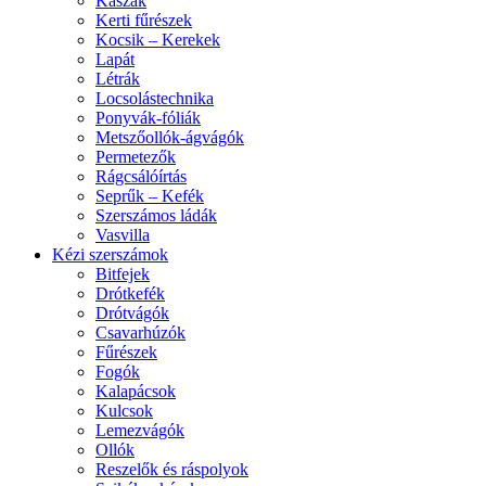
Kaszák
Kerti fűrészek
Kocsik – Kerekek
Lapát
Létrák
Locsolástechnika
Ponyvák-fóliák
Metszőollók-ágvágók
Permetezők
Rágcsálóírtás
Seprűk – Kefék
Szerszámos ládák
Vasvilla
Kézi szerszámok
Bitfejek
Drótkefék
Drótvágók
Csavarhúzók
Fűrészek
Fogók
Kalapácsok
Kulcsok
Lemezvágók
Ollók
Reszelők és ráspolyok