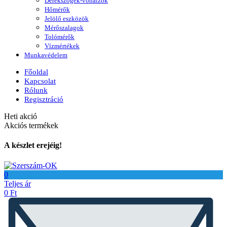
Derékszögek-vonalzók
Hőmérők
Jelölő eszközök
Mérőszalagok
Tolómérők
Vízmértékek
Munkavédelem
Főoldal
Kapcsolat
Rólunk
Regisztráció
Heti akció
Akciós termékek
A készlet erejéig!
0
Teljes ár
0
Ft