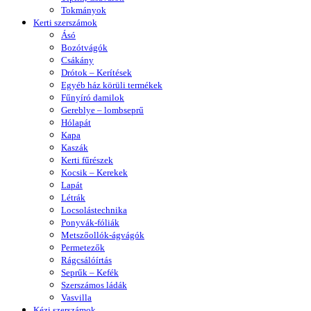
Tokmányok
Kerti szerszámok
Ásó
Bozótvágók
Csákány
Drótok – Kerítések
Egyéb ház körüli termékek
Fűnyíró damilok
Gereblye – lombseprű
Hólapát
Kapa
Kaszák
Kerti fűrészek
Kocsik – Kerekek
Lapát
Létrák
Locsolástechnika
Ponyvák-fóliák
Metszőollók-ágvágók
Permetezők
Rágcsálóírtás
Seprűk – Kefék
Szerszámos ládák
Vasvilla
Kézi szerszámok