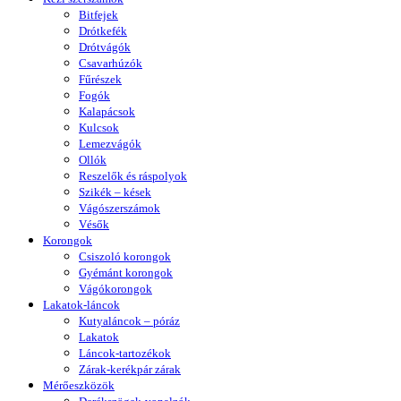
Bitfejek
Drótkefék
Drótvágók
Csavarhúzók
Fűrészek
Fogók
Kalapácsok
Kulcsok
Lemezvágók
Ollók
Reszelők és ráspolyok
Szikék – kések
Vágószerszámok
Vésők
Korongok
Csiszoló korongok
Gyémánt korongok
Vágókorongok
Lakatok-láncok
Kutyaláncok – póráz
Lakatok
Láncok-tartozékok
Zárak-kerékpár zárak
Mérőeszközök