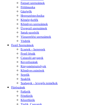
Faipari szerszámok
Földmunka
Gázégők
Hegesztéstechnika
Kéménykefék
Kőműves szerszámok
Üvegező szerszámok
Satuk-szorítók
Vízszerelési szerszámok
Vödrök
Festő Szerszámok
Ecsetek – hengerek
Festő létrák
Csiszoló anyagok
Keverőszárak
Kinyomópisztolyok
Kőműves zsinórok
Seprűk
Spaklik
Szalagok – levegős termékek
Fúrószárak
Fafúrók
Fémfúrók
Kőzetfúrók
Tiplik, Csavarok