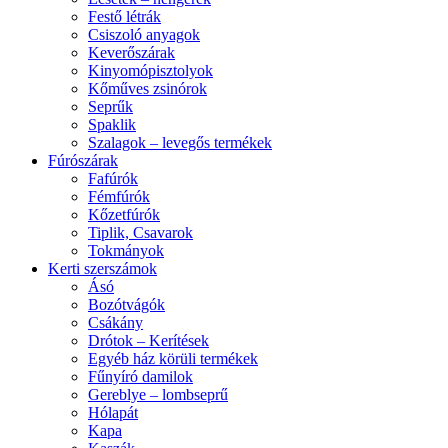
Festő létrák
Csiszoló anyagok
Keverőszárak
Kinyomópisztolyok
Kőműves zsinórok
Seprűk
Spaklik
Szalagok – levegős termékek
Fúrószárak
Fafúrók
Fémfúrók
Kőzetfúrók
Tiplik, Csavarok
Tokmányok
Kerti szerszámok
Ásó
Bozótvágók
Csákány
Drótok – Kerítések
Egyéb ház körüli termékek
Fűnyíró damilok
Gereblye – lombseprű
Hólapát
Kapa