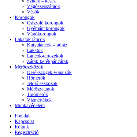
Szikék – kések
Vágószerszámok
Vésők
Korongok
Csiszoló korongok
Gyémánt korongok
Vágókorongok
Lakatok-láncok
Kutyaláncok – póráz
Lakatok
Láncok-tartozékok
Zárak-kerékpár zárak
Mérőeszközök
Derékszögek-vonalzók
Hőmérők
Jelölő eszközök
Mérőszalagok
Tolómérők
Vízmértékek
Munkavédelem
Főoldal
Kapcsolat
Rólunk
Regisztráció