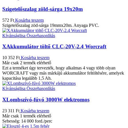
Szigetelőszalag zöld-sárga 19x20m
572
Ft
Kosárba teszem
Szigetelőszalag zöd-sárga 19mmx20m. Anyaga PVC.
Kívánságlisa
Összehasonlítás
XAkkumulátor töltő CLC-20V-2.4 Worcraft
10 352
Ft
Kosárba teszem
Már csak 2 termék elérhető
Ezt a terméket úgy tervezték, hogy alkalmas 4 vagy több olyan
WORCRAFT vagy más márkájú akkumulátor feltöltésére, amelyek
kapacitása legalább 1,5 Ah.
Kívánságlisa
Összehasonlítás
XLombszívó-fúvó 3000W elektromos
23 311
Ft
Kosárba teszem
Már csak 1 termék elérhető
Sebesség: 14 000 ford./perc