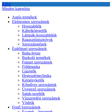
KDA
Minden kategória
Autós termékek
Elektromos szerszámok
Hosszabítók
Kábelkötegelők
Lámpák-hosszabbítók
Ragasztópisztolyok
Szerszámgépek
Építőipari szerszámok
Balta-fejsze
Burkoló termékek
Faipari szerszámok
Földmunka
Gázégők
Hegesztéstechnika
Kéménykefék
Kőműves szerszámok
Üvegező szerszámok
Satuk-szorítók
Vízszerelési szerszámok
Vödrök
Festő Szerszámok
Ecsetek – hengerek