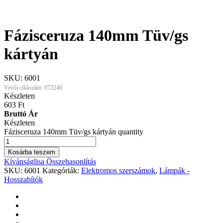
Fázisceruza 140mm Tüv/gs
kártyán
SKU:
6001
Vevői cikkszám: 072240
Készleten
603
Ft
Bruttó Ár
Készleten
Fázisceruza 140mm Tüv/gs kártyán quantity
Kosárba teszem
Kívánságlisa
Összehasonlítás
SKU:
6001
Kategóriák:
Elektromos szerszámok
,
Lámpák -
Hosszabítók