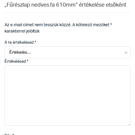
„Fűrészlap nedves fa 610mm” értékelése elsőként
Az e-mail címet nem tesszük közzé.
A kötelező mezőket
*
karakterrel jelöltük
A te értékelésed
*
Értékelésed
*