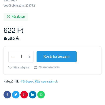
SKU:
4627
Vevői cikkszám: 228772
Készleten
622
Ft
Bruttó Ár
Fűrészlap
Kosárba teszem
nedves
fa
610mm
Összehasonlítás
Kívánságlisa
quantity
Kategóriák:
Fűrészek
,
Kézi szerszámok