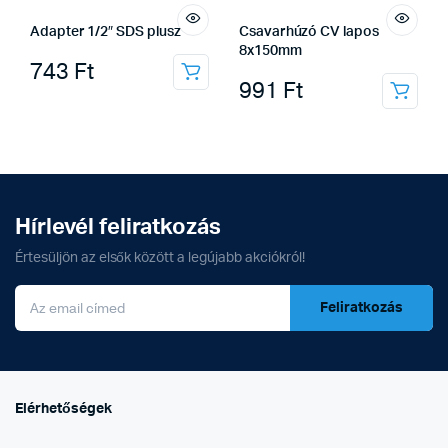
Adapter 1/2″ SDS plusz
Csavarhúzó CV lapos
8x150mm
743
Ft
991
Ft
Hírlevél feliratkozás
Értesüljön az elsők között a legújabb akciókról!
Feliratkozás
Elérhetőségek