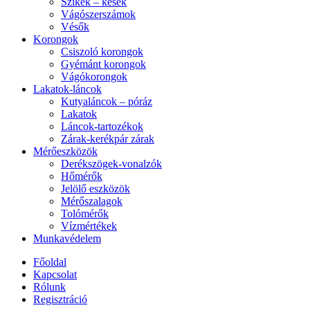
Szikék – kések
Vágószerszámok
Vésők
Korongok
Csiszoló korongok
Gyémánt korongok
Vágókorongok
Lakatok-láncok
Kutyaláncok – póráz
Lakatok
Láncok-tartozékok
Zárak-kerékpár zárak
Mérőeszközök
Derékszögek-vonalzók
Hőmérők
Jelölő eszközök
Mérőszalagok
Tolómérők
Vízmértékek
Munkavédelem
Főoldal
Kapcsolat
Rólunk
Regisztráció