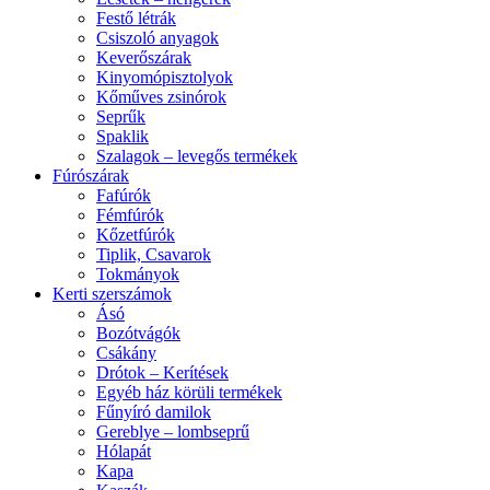
Festő létrák
Csiszoló anyagok
Keverőszárak
Kinyomópisztolyok
Kőműves zsinórok
Seprűk
Spaklik
Szalagok – levegős termékek
Fúrószárak
Fafúrók
Fémfúrók
Kőzetfúrók
Tiplik, Csavarok
Tokmányok
Kerti szerszámok
Ásó
Bozótvágók
Csákány
Drótok – Kerítések
Egyéb ház körüli termékek
Fűnyíró damilok
Gereblye – lombseprű
Hólapát
Kapa