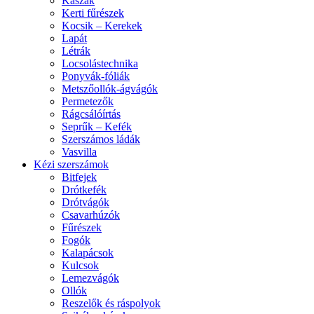
Kaszák
Kerti fűrészek
Kocsik – Kerekek
Lapát
Létrák
Locsolástechnika
Ponyvák-fóliák
Metszőollók-ágvágók
Permetezők
Rágcsálóírtás
Seprűk – Kefék
Szerszámos ládák
Vasvilla
Kézi szerszámok
Bitfejek
Drótkefék
Drótvágók
Csavarhúzók
Fűrészek
Fogók
Kalapácsok
Kulcsok
Lemezvágók
Ollók
Reszelők és ráspolyok