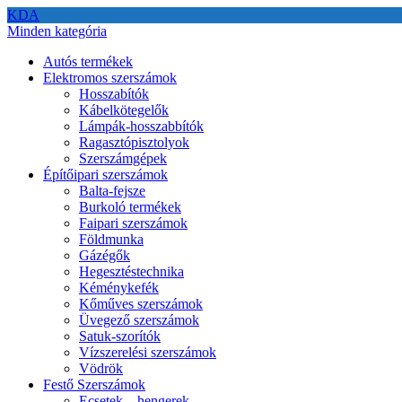
KDA
Minden kategória
Autós termékek
Elektromos szerszámok
Hosszabítók
Kábelkötegelők
Lámpák-hosszabbítók
Ragasztópisztolyok
Szerszámgépek
Építőipari szerszámok
Balta-fejsze
Burkoló termékek
Faipari szerszámok
Földmunka
Gázégők
Hegesztéstechnika
Kéménykefék
Kőműves szerszámok
Üvegező szerszámok
Satuk-szorítók
Vízszerelési szerszámok
Vödrök
Festő Szerszámok
Ecsetek – hengerek