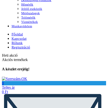
Derékszögek-vonalzók
Hőmérők
Jelölő eszközök
Mérőszalagok
Tolómérők
Vízmértékek
Munkavédelem
Főoldal
Kapcsolat
Rólunk
Regisztráció
Heti akció
Akciós termékek
A készlet erejéig!
0
Teljes ár
0
Ft