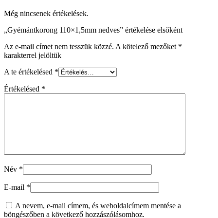
Még nincsenek értékelések.
„Gyémántkorong 110×1,5mm nedves” értékelése elsőként
Az e-mail címet nem tesszük közzé.
A kötelező mezőket
*
karakterrel jelöltük
A te értékelésed
*
Értékelésed
*
Név
*
E-mail
*
A nevem, e-mail címem, és weboldalcímem mentése a
böngészőben a következő hozzászólásomhoz.