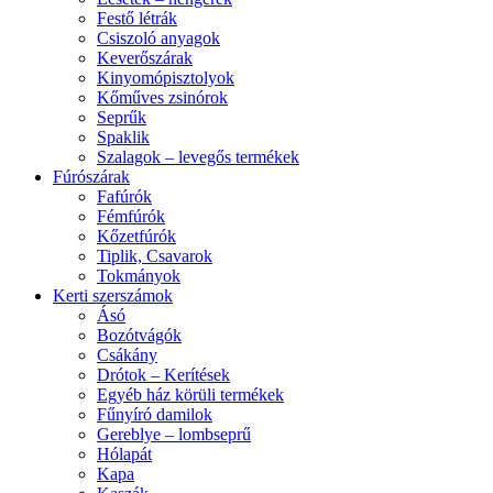
Festő létrák
Csiszoló anyagok
Keverőszárak
Kinyomópisztolyok
Kőműves zsinórok
Seprűk
Spaklik
Szalagok – levegős termékek
Fúrószárak
Fafúrók
Fémfúrók
Kőzetfúrók
Tiplik, Csavarok
Tokmányok
Kerti szerszámok
Ásó
Bozótvágók
Csákány
Drótok – Kerítések
Egyéb ház körüli termékek
Fűnyíró damilok
Gereblye – lombseprű
Hólapát
Kapa