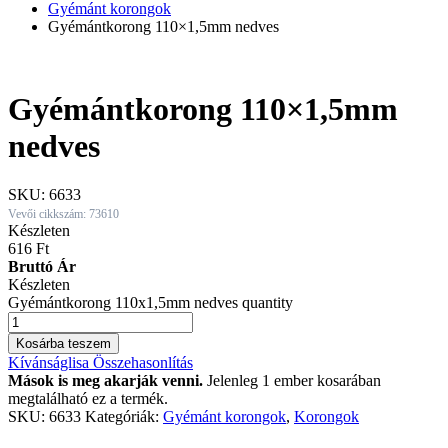
Gyémánt korongok
Gyémántkorong 110×1,5mm nedves
Gyémántkorong 110×1,5mm
nedves
SKU:
6633
Vevői cikkszám: 73610
Készleten
616
Ft
Bruttó Ár
Készleten
Gyémántkorong 110x1,5mm nedves quantity
Kosárba teszem
Kívánságlisa
Összehasonlítás
Mások is meg akarják venni.
Jelenleg 1 ember kosarában
megtalálható ez a termék.
SKU:
6633
Kategóriák:
Gyémánt korongok
,
Korongok