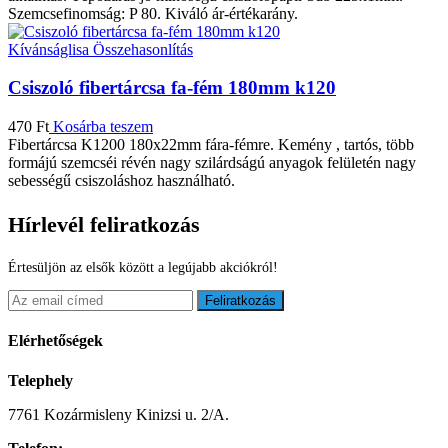
Szemcsefinomság: P 80. Kiváló ár-értékarány.
Kívánságlisa
Összehasonlítás
Csiszoló fibertárcsa fa-fém 180mm k120
470
Ft
Kosárba teszem
Fibertárcsa K1200 180x22mm fára-fémre. Kemény , tartós, több
formájú szemcséi révén nagy szilárdságú anyagok felületén nagy
sebességű csiszoláshoz használható.
Hírlevél feliratkozás
Értesüljön az elsők között a legújabb akciókról!
Feliratkozás
Elérhetőségek
Telephely
7761 Kozármisleny Kinizsi u. 2/A.