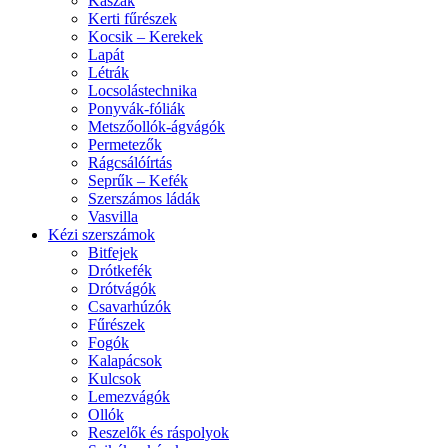
Kaszák
Kerti fűrészek
Kocsik – Kerekek
Lapát
Létrák
Locsolástechnika
Ponyvák-fóliák
Metszőollók-ágvágók
Permetezők
Rágcsálóírtás
Seprűk – Kefék
Szerszámos ládák
Vasvilla
Kézi szerszámok
Bitfejek
Drótkefék
Drótvágók
Csavarhúzók
Fűrészek
Fogók
Kalapácsok
Kulcsok
Lemezvágók
Ollók
Reszelők és ráspolyok