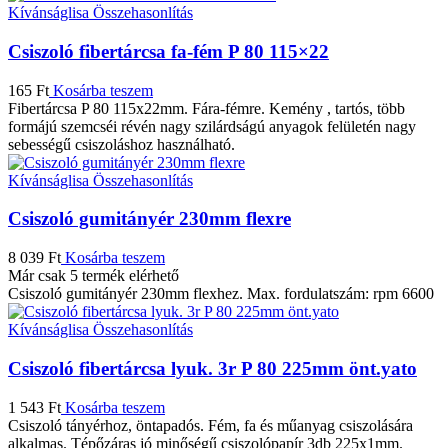
Kívánságlisa
Összehasonlítás
Csiszoló fibertárcsa fa-fém P 80 115×22
165
Ft
Kosárba teszem
Fibertárcsa P 80 115x22mm. Fára-fémre. Kemény , tartós, több
formájú szemcséi révén nagy szilárdságú anyagok felületén nagy
sebességű csiszoláshoz használható.
Kívánságlisa
Összehasonlítás
Csiszoló gumitányér 230mm flexre
8 039
Ft
Kosárba teszem
Már csak 5 termék elérhető
Csiszoló gumitányér 230mm flexhez. Max. fordulatszám: rpm 6600
Kívánságlisa
Összehasonlítás
Csiszoló fibertárcsa lyuk. 3r P 80 225mm önt.yato
1 543
Ft
Kosárba teszem
Csiszoló tányérhoz, öntapadós. Fém, fa és műanyag csiszolására
alkalmas. Tépőzáras jó minőségű csiszolópapír 3db 225x1mm.