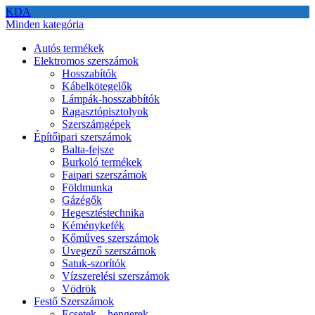
KDA
Minden kategória
Autós termékek
Elektromos szerszámok
Hosszabítók
Kábelkötegelők
Lámpák-hosszabbítók
Ragasztópisztolyok
Szerszámgépek
Építőipari szerszámok
Balta-fejsze
Burkoló termékek
Faipari szerszámok
Földmunka
Gázégők
Hegesztéstechnika
Kéménykefék
Kőműves szerszámok
Üvegező szerszámok
Satuk-szorítók
Vízszerelési szerszámok
Vödrök
Festő Szerszámok
Ecsetek – hengerek