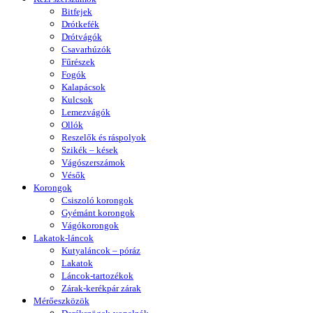
Bitfejek
Drótkefék
Drótvágók
Csavarhúzók
Fűrészek
Fogók
Kalapácsok
Kulcsok
Lemezvágók
Ollók
Reszelők és ráspolyok
Szikék – kések
Vágószerszámok
Vésők
Korongok
Csiszoló korongok
Gyémánt korongok
Vágókorongok
Lakatok-láncok
Kutyaláncok – póráz
Lakatok
Láncok-tartozékok
Zárak-kerékpár zárak
Mérőeszközök