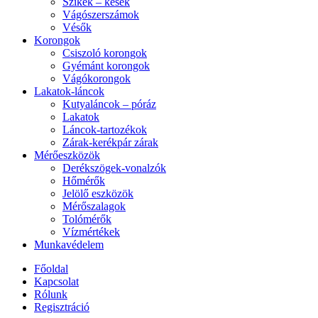
Szikék – kések
Vágószerszámok
Vésők
Korongok
Csiszoló korongok
Gyémánt korongok
Vágókorongok
Lakatok-láncok
Kutyaláncok – póráz
Lakatok
Láncok-tartozékok
Zárak-kerékpár zárak
Mérőeszközök
Derékszögek-vonalzók
Hőmérők
Jelölő eszközök
Mérőszalagok
Tolómérők
Vízmértékek
Munkavédelem
Főoldal
Kapcsolat
Rólunk
Regisztráció