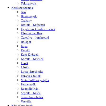
Tokmányok
Kerti szerszámok
Ásó
Bozótvágók
Csákány
Drótok – Kerítések
Egyéb ház körüli termékek
Fűnyíró damilok
Gereblye – lombseprű
Hólapát
Kapa
Kaszák
Kerti fűrészek
Kocsik – Kerekek
Lapát
Létrák
Locsolástechnika
Ponyvák-fóliák
Metszőollók-ágvágók
Permetezők
Rágcsálóírtás
Seprűk – Kefék
Szerszámos ládák
Vasvilla
Kézi szerszámok