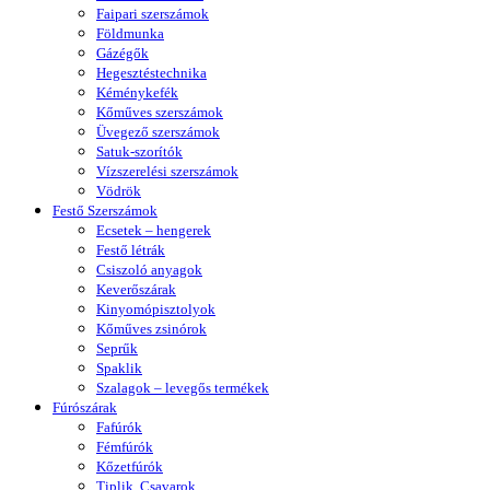
Faipari szerszámok
Földmunka
Gázégők
Hegesztéstechnika
Kéménykefék
Kőműves szerszámok
Üvegező szerszámok
Satuk-szorítók
Vízszerelési szerszámok
Vödrök
Festő Szerszámok
Ecsetek – hengerek
Festő létrák
Csiszoló anyagok
Keverőszárak
Kinyomópisztolyok
Kőműves zsinórok
Seprűk
Spaklik
Szalagok – levegős termékek
Fúrószárak
Fafúrók
Fémfúrók
Kőzetfúrók
Tiplik, Csavarok