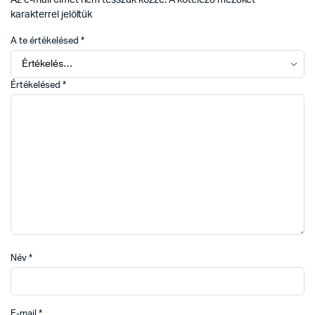
karakterrel jelöltük
A te értékelésed
*
Értékelésed
*
Név
*
E-mail
*