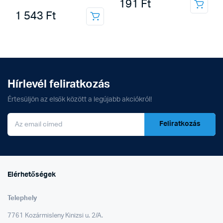
191
Ft
1 543
Ft
Hírlevél feliratkozás
Értesüljön az elsők között a legújabb akciókról!
Feliratkozás
Elérhetőségek
Telephely
7761 Kozármisleny Kinizsi u. 2/A.