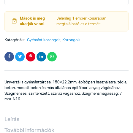
uni
chili
quantity
Mások is meg
Jelenleg 1 ember kosarában
akarják venni.
megtalálható ez a termék.
Kategóriák:
Gyémánt korongok
,
Korongok
Univerzális gyémánttárcsa, 150×22,2mm, építőipari használatra, tégla,
beton, mosott beton és más általános építőipari anyag vágásához.
Szegmenses, szinterezett, száraz vágáshoz. Szegmensmagasság: 7
mm. N16
Leírás
További információk