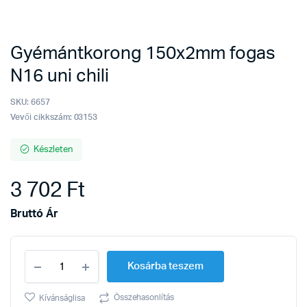
Gyémántkorong 150x2mm fogas
N16 uni chili
SKU:
6657
Vevői cikkszám: 03153
Készleten
3 702
Ft
Bruttó Ár
Gyémántkorong
Kosárba teszem
150x2mm
fogas
N16
Összehasonlítás
Kívánságlisa