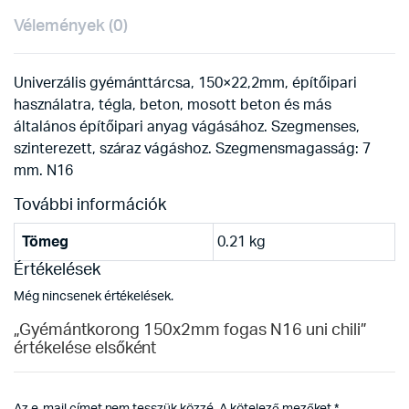
Vélemények (0)
Univerzális gyémánttárcsa, 150×22,2mm, építőipari
használatra, tégla, beton, mosott beton és más
általános építőipari anyag vágásához. Szegmenses,
szinterezett, száraz vágáshoz. Szegmensmagasság: 7
mm. N16
További információk
Tömeg
0.21 kg
Értékelések
Még nincsenek értékelések.
„Gyémántkorong 150x2mm fogas N16 uni chili”
értékelése elsőként
Az e-mail címet nem tesszük közzé.
A kötelező mezőket
*