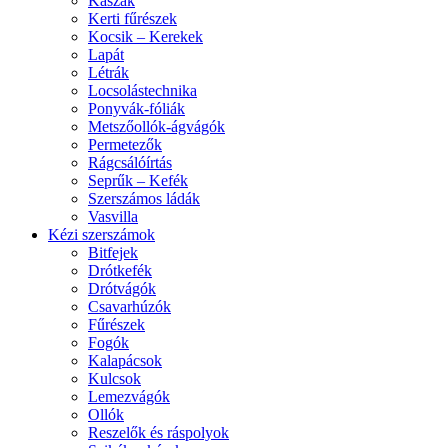
Kaszák
Kerti fűrészek
Kocsik – Kerekek
Lapát
Létrák
Locsolástechnika
Ponyvák-fóliák
Metszőollók-ágvágók
Permetezők
Rágcsálóírtás
Seprűk – Kefék
Szerszámos ládák
Vasvilla
Kézi szerszámok
Bitfejek
Drótkefék
Drótvágók
Csavarhúzók
Fűrészek
Fogók
Kalapácsok
Kulcsok
Lemezvágók
Ollók
Reszelők és ráspolyok