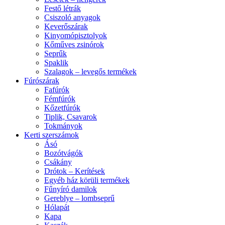
Festő létrák
Csiszoló anyagok
Keverőszárak
Kinyomópisztolyok
Kőműves zsinórok
Seprűk
Spaklik
Szalagok – levegős termékek
Fúrószárak
Fafúrók
Fémfúrók
Kőzetfúrók
Tiplik, Csavarok
Tokmányok
Kerti szerszámok
Ásó
Bozótvágók
Csákány
Drótok – Kerítések
Egyéb ház körüli termékek
Fűnyíró damilok
Gereblye – lombseprű
Hólapát
Kapa