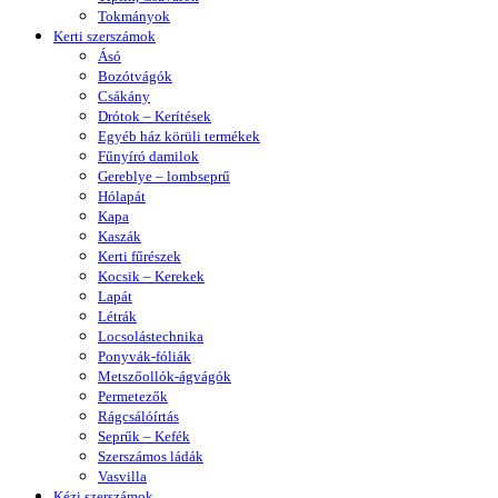
Tokmányok
Kerti szerszámok
Ásó
Bozótvágók
Csákány
Drótok – Kerítések
Egyéb ház körüli termékek
Fűnyíró damilok
Gereblye – lombseprű
Hólapát
Kapa
Kaszák
Kerti fűrészek
Kocsik – Kerekek
Lapát
Létrák
Locsolástechnika
Ponyvák-fóliák
Metszőollók-ágvágók
Permetezők
Rágcsálóírtás
Seprűk – Kefék
Szerszámos ládák
Vasvilla
Kézi szerszámok