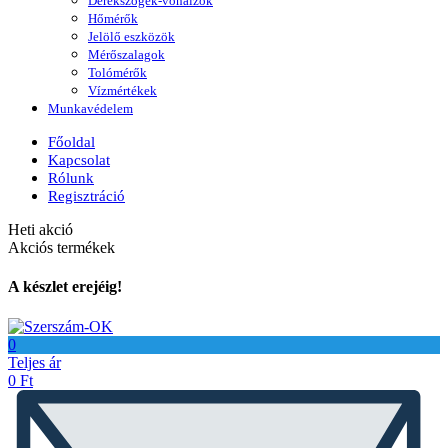
Derékszögek-vonalzók
Hőmérők
Jelölő eszközök
Mérőszalagok
Tolómérők
Vízmértékek
Munkavédelem
Főoldal
Kapcsolat
Rólunk
Regisztráció
Heti akció
Akciós termékek
A készlet erejéig!
0
Teljes ár
0
Ft