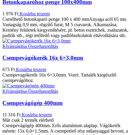
Betonkaparóhoz penge 100x400mm
1 976
Ft
Kosárba teszem
Cserélhető betonkaparó penge 100 x 400 mmAnyaga acél 65 mn.
Vastagság 0,9 mm, rögzítő furat, M 5 csavarok. Alkamazása,
Kemény felületek kiegyenlítésére, pl. beton esztrichek, zsaluzatok,
padlók stb., régi tetőfedő vagy padlóburkolatok eltávolítására stb.
Kívánságlisa
Összehasonlítás
Csempevágókerék 16x 6×3,0mm
673
Ft
Kosárba teszem
Csempevagókerék 16x 6×3,0mm. Vorel. Tartalék kiegészítő
csempevágóhoz.
Kívánságlisa
Összehasonlítás
Csempevágógép 400mm
11 316
Ft
Kosárba teszem
Már csak 2 termék elérhető
Csempevágógép 400mm. Erős alumínium alaplap. Vágókerék
mérete: 15x 6,0×1,5mm. A csempetörő rész műanyaggal bevont, a