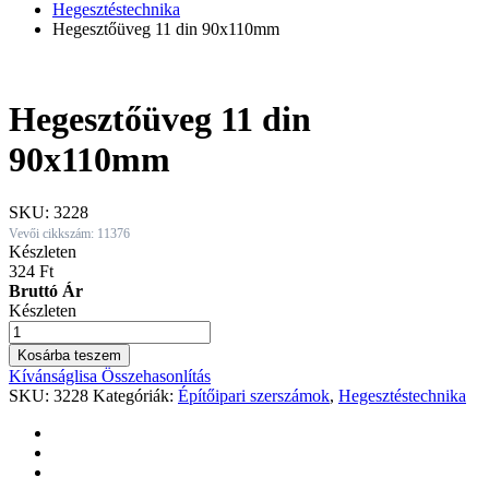
Hegesztéstechnika
Hegesztőüveg 11 din 90x110mm
Hegesztőüveg 11 din
90x110mm
SKU:
3228
Vevői cikkszám: 11376
Készleten
324
Ft
Bruttó Ár
Készleten
Hegesztőüveg
11
Kosárba teszem
din
Kívánságlisa
Összehasonlítás
90x110mm
SKU:
3228
Kategóriák:
Építőipari szerszámok
,
Hegesztéstechnika
quantity