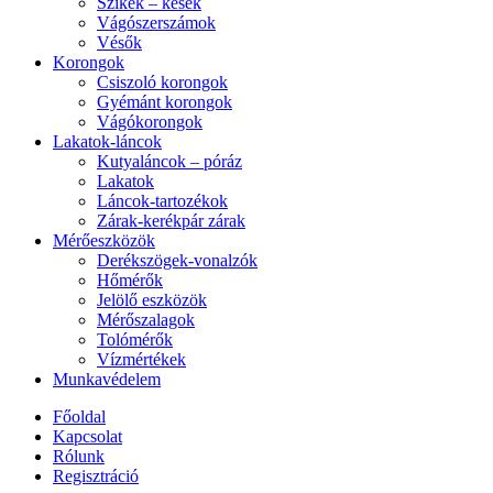
Szikék – kések
Vágószerszámok
Vésők
Korongok
Csiszoló korongok
Gyémánt korongok
Vágókorongok
Lakatok-láncok
Kutyaláncok – póráz
Lakatok
Láncok-tartozékok
Zárak-kerékpár zárak
Mérőeszközök
Derékszögek-vonalzók
Hőmérők
Jelölő eszközök
Mérőszalagok
Tolómérők
Vízmértékek
Munkavédelem
Főoldal
Kapcsolat
Rólunk
Regisztráció