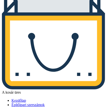
A kosár üres
Kezdőlap
Építőipari szerszámok