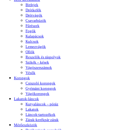
Bitfejek
Drótkefék
Drótvágók
Csavarhúzók
Fűrészek
Fogók
Kalapácsok
Kulcsok
Lemezvágók
Ollók
Reszelők és ráspolyok
Szikék – kések
Vágószerszámok
Vésők
Korongok
Csiszoló korongok
Gyémánt korongok
Vágókorongok
Lakatok-láncok
Kutyaláncok – póráz
Lakatok
Láncok-tartozékok
Zárak-kerékpár zárak
Mérőeszközök