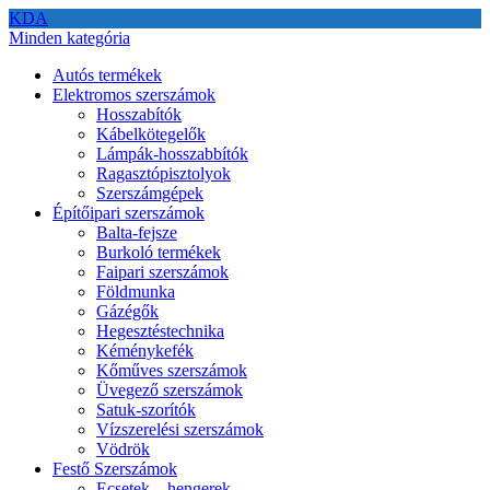
KDA
Minden kategória
Autós termékek
Elektromos szerszámok
Hosszabítók
Kábelkötegelők
Lámpák-hosszabbítók
Ragasztópisztolyok
Szerszámgépek
Építőipari szerszámok
Balta-fejsze
Burkoló termékek
Faipari szerszámok
Földmunka
Gázégők
Hegesztéstechnika
Kéménykefék
Kőműves szerszámok
Üvegező szerszámok
Satuk-szorítók
Vízszerelési szerszámok
Vödrök
Festő Szerszámok
Ecsetek – hengerek