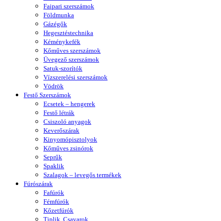
Faipari szerszámok
Földmunka
Gázégők
Hegesztéstechnika
Kéménykefék
Kőműves szerszámok
Üvegező szerszámok
Satuk-szorítók
Vízszerelési szerszámok
Vödrök
Festő Szerszámok
Ecsetek – hengerek
Festő létrák
Csiszoló anyagok
Keverőszárak
Kinyomópisztolyok
Kőműves zsinórok
Seprűk
Spaklik
Szalagok – levegős termékek
Fúrószárak
Fafúrók
Fémfúrók
Kőzetfúrók
Tiplik, Csavarok