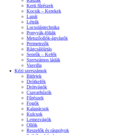
Kaszák
Kerti fűrészek
Kocsik – Kerekek
Lapát
Létrák
Locsolástechnika
Ponyvák-fóliák
Metszőollók-ágvágók
Permetezők
Rágcsálóírtás
Seprűk – Kefék
Szerszámos ládák
Vasvilla
Kézi szerszámok
Bitfejek
Drótkefék
Drótvágók
Csavarhúzók
Fűrészek
Fogók
Kalapácsok
Kulcsok
Lemezvágók
Ollók
Reszelők és ráspolyok