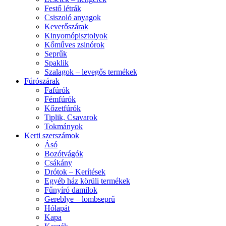
Festő létrák
Csiszoló anyagok
Keverőszárak
Kinyomópisztolyok
Kőműves zsinórok
Seprűk
Spaklik
Szalagok – levegős termékek
Fúrószárak
Fafúrók
Fémfúrók
Kőzetfúrók
Tiplik, Csavarok
Tokmányok
Kerti szerszámok
Ásó
Bozótvágók
Csákány
Drótok – Kerítések
Egyéb ház körüli termékek
Fűnyíró damilok
Gereblye – lombseprű
Hólapát
Kapa