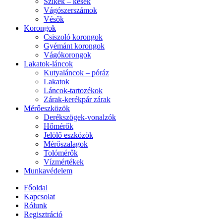
Szikék – kések
Vágószerszámok
Vésők
Korongok
Csiszoló korongok
Gyémánt korongok
Vágókorongok
Lakatok-láncok
Kutyaláncok – póráz
Lakatok
Láncok-tartozékok
Zárak-kerékpár zárak
Mérőeszközök
Derékszögek-vonalzók
Hőmérők
Jelölő eszközök
Mérőszalagok
Tolómérők
Vízmértékek
Munkavédelem
Főoldal
Kapcsolat
Rólunk
Regisztráció