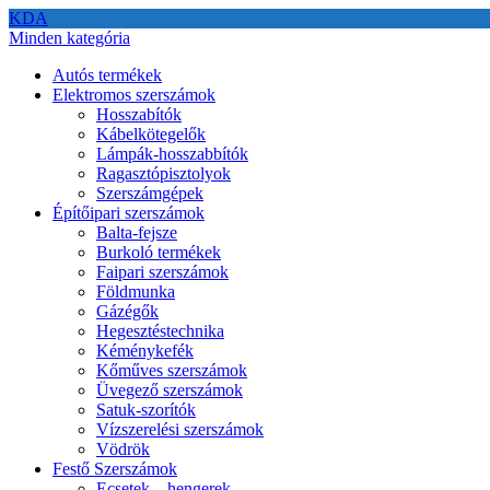
KDA
Minden kategória
Autós termékek
Elektromos szerszámok
Hosszabítók
Kábelkötegelők
Lámpák-hosszabbítók
Ragasztópisztolyok
Szerszámgépek
Építőipari szerszámok
Balta-fejsze
Burkoló termékek
Faipari szerszámok
Földmunka
Gázégők
Hegesztéstechnika
Kéménykefék
Kőműves szerszámok
Üvegező szerszámok
Satuk-szorítók
Vízszerelési szerszámok
Vödrök
Festő Szerszámok
Ecsetek – hengerek