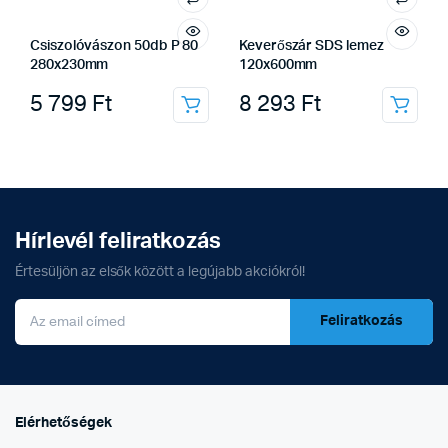
Csiszolóvászon 50db P 80
Keverőszár SDS lemez
280x230mm
120x600mm
5 799
Ft
8 293
Ft
Hírlevél feliratkozás
Értesüljön az elsők között a legújabb akciókról!
Feliratkozás
Elérhetőségek