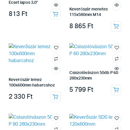
Ecset lapos 3,0″
Keverőszár menetes
813
Ft
115x580mm M14
8 865
Ft
Csiszolóvászon 50db P 60
280x230mm
Keverőszár lemez
100x600mm habarcshoz
5 799
Ft
2 330
Ft