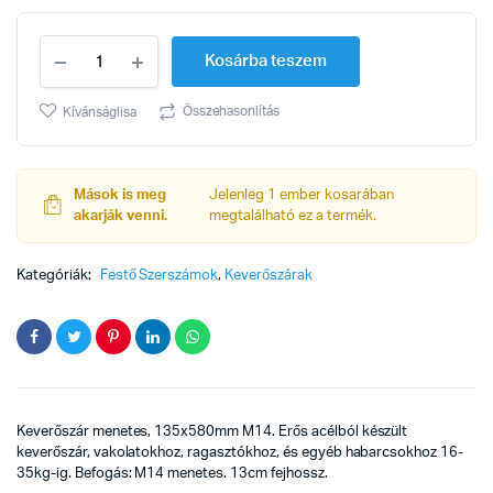
Keverőszár
Kosárba teszem
menetes
135x580mm
M14
Összehasonlítás
Kívánságlisa
quantity
Mások is meg
Jelenleg 1 ember kosarában
akarják venni.
megtalálható ez a termék.
Kategóriák:
Festő Szerszámok
,
Keverőszárak
Keverőszár menetes, 135x580mm M14. Erős acélból készült
keverőszár, vakolatokhoz, ragasztókhoz, és egyéb habarcsokhoz 16-
35kg-ig. Befogás: M14 menetes. 13cm fejhossz.