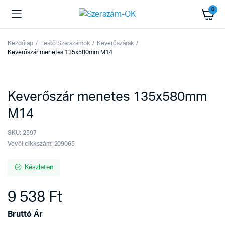
0
Kezdőlap
Festő Szerszámok
Keverőszárak
Keverőszár menetes 135x580mm M14
Keverőszár menetes 135x580mm
M14
SKU:
2597
Vevői cikkszám: 209065
Készleten
9 538
Ft
Bruttó Ár