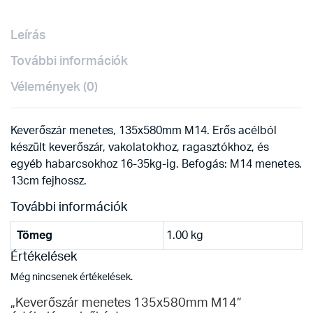
Leírás
További információk
Vélemények (0)
Keverőszár menetes, 135x580mm M14. Erős acélból
készült keverőszár, vakolatokhoz, ragasztókhoz, és
egyéb habarcsokhoz 16-35kg-ig. Befogás: M14 menetes.
13cm fejhossz.
További információk
Tömeg
1.00 kg
Értékelések
Még nincsenek értékelések.
„Keverőszár menetes 135x580mm M14”