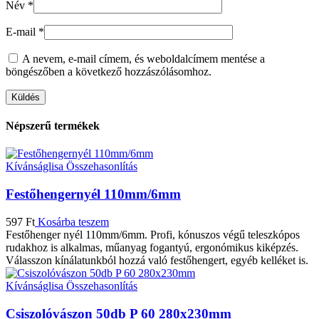
Név
*
E-mail
*
A nevem, e-mail címem, és weboldalcímem mentése a
böngészőben a következő hozzászólásomhoz.
Népszerű termékek
Kívánságlisa
Összehasonlítás
Festőhengernyél 110mm/6mm
597
Ft
Kosárba teszem
Festőhenger nyél 110mm/6mm. Profi, kónuszos végű teleszkópos
rudakhoz is alkalmas, műanyag fogantyú, ergonómikus kiképzés.
Válasszon kínálatunkból hozzá való festőhengert, egyéb kelléket is.
Kívánságlisa
Összehasonlítás
Csiszolóvászon 50db P 60 280x230mm