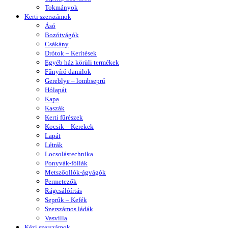
Tokmányok
Kerti szerszámok
Ásó
Bozótvágók
Csákány
Drótok – Kerítések
Egyéb ház körüli termékek
Fűnyíró damilok
Gereblye – lombseprű
Hólapát
Kapa
Kaszák
Kerti fűrészek
Kocsik – Kerekek
Lapát
Létrák
Locsolástechnika
Ponyvák-fóliák
Metszőollók-ágvágók
Permetezők
Rágcsálóírtás
Seprűk – Kefék
Szerszámos ládák
Vasvilla
Kézi szerszámok