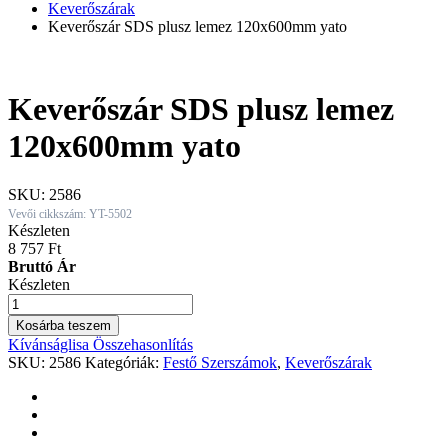
Keverőszárak
Keverőszár SDS plusz lemez 120x600mm yato
Keverőszár SDS plusz lemez
120x600mm yato
SKU:
2586
Vevői cikkszám: YT-5502
Készleten
8 757
Ft
Bruttó Ár
Készleten
Keverőszár
SDS
Kosárba teszem
plusz
Kívánságlisa
Összehasonlítás
lemez
SKU:
2586
Kategóriák:
Festő Szerszámok
,
Keverőszárak
120x600mm
yato
quantity