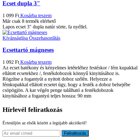
Ecset dupla 3″
1 099
Ft
Kosárba teszem
Már csak 8 termék elérhető
Lapos ecset 3" dupla natúr sörte, fa nyéllel.
Kívánságlisa
Összehasonlítás
Ecsettartó mágneses
1 092
Ft
Kosárba teszem
Az ecset hatékony és kényelmes letételéhez festéskor / fém kupakkal
ellátott ecsetekhez /, festékdobozok könnyű kinyitásához is.
Rögzítse a fogantyút a nyitott doboz szélén. Helyezze a
fémkupakkal ellátott ecsetet úgy, hogy a festék a doboz belsejébe
csöpögjön. A kar végén penge található a festékdobozok
kinyitásához a fogantyú teljes hossza: 90 mm
Hírlevél feliratkozás
Értesüljön az elsők között a legújabb akciókról!
Feliratkozás