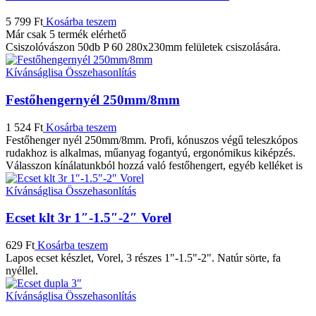
5 799
Ft
Kosárba teszem
Már csak 5 termék elérhető
Csiszolóvászon 50db P 60 280x230mm felületek csiszolására.
Kívánságlisa
Összehasonlítás
Festőhengernyél 250mm/8mm
1 524
Ft
Kosárba teszem
Festőhenger nyél 250mm/8mm. Profi, kónuszos végű teleszkópos
rudakhoz is alkalmas, műanyag fogantyú, ergonómikus kiképzés.
Válasszon kínálatunkból hozzá való festőhengert, egyéb kelléket is
Kívánságlisa
Összehasonlítás
Ecset klt 3r 1″-1.5″-2″ Vorel
629
Ft
Kosárba teszem
Lapos ecset készlet, Vorel, 3 részes 1"-1.5"-2". Natúr sörte, fa
nyéllel.
Kívánságlisa
Összehasonlítás