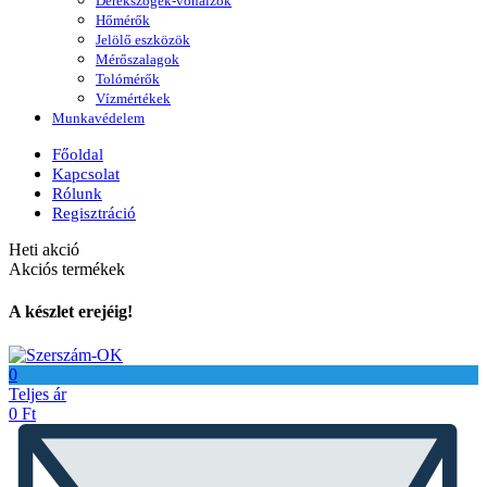
Derékszögek-vonalzók
Hőmérők
Jelölő eszközök
Mérőszalagok
Tolómérők
Vízmértékek
Munkavédelem
Főoldal
Kapcsolat
Rólunk
Regisztráció
Heti akció
Akciós termékek
A készlet erejéig!
0
Teljes ár
0
Ft