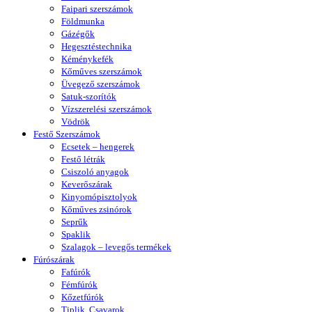
Faipari szerszámok
Földmunka
Gázégők
Hegesztéstechnika
Kéménykefék
Kőműves szerszámok
Üvegező szerszámok
Satuk-szorítók
Vízszerelési szerszámok
Vödrök
Festő Szerszámok
Ecsetek – hengerek
Festő létrák
Csiszoló anyagok
Keverőszárak
Kinyomópisztolyok
Kőműves zsinórok
Seprűk
Spaklik
Szalagok – levegős termékek
Fúrószárak
Fafúrók
Fémfúrók
Kőzetfúrók
Tiplik, Csavarok