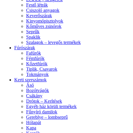
Festő létrák
Csiszoló anyagok
Keverőszárak
Kinyomópisztolyok
Kőműves zsinórok
Seprűk
Spaklik
Szalagok – levegős termékek
Fúrószárak
Fafúrók
Fémfúrók
Kőzetfúrók
Tiplik, Csavarok
Tokmányok
Kerti szerszámok
Ásó
Bozótvágók
Csákány
Drótok – Kerítések
Egyéb ház körüli termékek
Fűnyíró damilok
Gereblye – lombseprű
Hólapát
Kapa