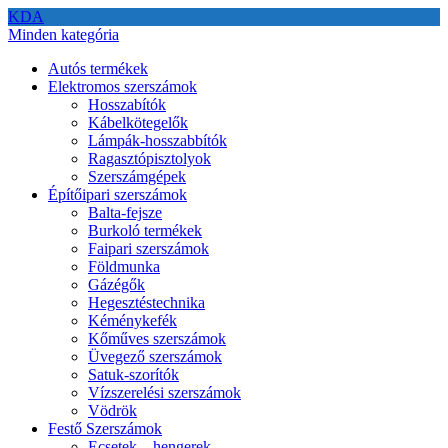
KDA
Minden kategória
Autós termékek
Elektromos szerszámok
Hosszabítók
Kábelkötegelők
Lámpák-hosszabbítók
Ragasztópisztolyok
Szerszámgépek
Építőipari szerszámok
Balta-fejsze
Burkoló termékek
Faipari szerszámok
Földmunka
Gázégők
Hegesztéstechnika
Kéménykefék
Kőműves szerszámok
Üvegező szerszámok
Satuk-szorítók
Vízszerelési szerszámok
Vödrök
Festő Szerszámok
Ecsetek – hengerek