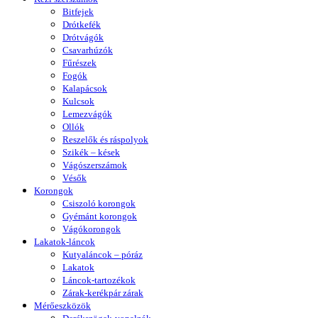
Bitfejek
Drótkefék
Drótvágók
Csavarhúzók
Fűrészek
Fogók
Kalapácsok
Kulcsok
Lemezvágók
Ollók
Reszelők és ráspolyok
Szikék – kések
Vágószerszámok
Vésők
Korongok
Csiszoló korongok
Gyémánt korongok
Vágókorongok
Lakatok-láncok
Kutyaláncok – póráz
Lakatok
Láncok-tartozékok
Zárak-kerékpár zárak
Mérőeszközök