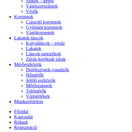
Szikék – kések
Vágószerszámok
Vésők
Korongok
Csiszoló korongok
Gyémánt korongok
Vágókorongok
Lakatok-láncok
Kutyaláncok – póráz
Lakatok
Láncok-tartozékok
Zárak-kerékpár zárak
Mérőeszközök
Derékszögek-vonalzók
Hőmérők
Jelölő eszközök
Mérőszalagok
Tolómérők
Vízmértékek
Munkavédelem
Főoldal
Kapcsolat
Rólunk
Regisztráció