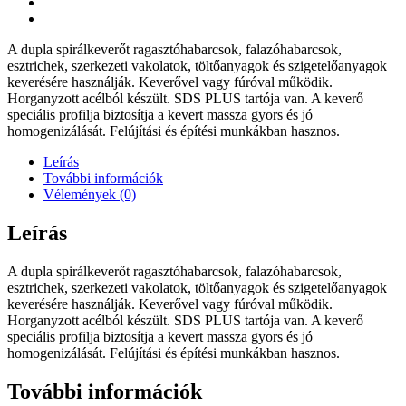
A dupla spirálkeverőt ragasztóhabarcsok, falazóhabarcsok,
esztrichek, szerkezeti vakolatok, töltőanyagok és szigetelőanyagok
keverésére használják. Keverővel vagy fúróval működik.
Horganyzott acélból készült. SDS PLUS tartója van. A keverő
speciális profilja biztosítja a kevert massza gyors és jó
homogenizálását. Felújítási és építési munkákban hasznos.
Leírás
További információk
Vélemények (0)
Leírás
A dupla spirálkeverőt ragasztóhabarcsok, falazóhabarcsok,
esztrichek, szerkezeti vakolatok, töltőanyagok és szigetelőanyagok
keverésére használják. Keverővel vagy fúróval működik.
Horganyzott acélból készült. SDS PLUS tartója van. A keverő
speciális profilja biztosítja a kevert massza gyors és jó
homogenizálását. Felújítási és építési munkákban hasznos.
További információk