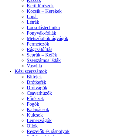
Kaszák
Kerti fűrészek
Kocsik – Kerekek
Lapát
Létrák
Locsolástechnika
Ponyvák-fóliák
Metszőollók-ágvágók
Permetezők
Rágcsálóírtás
Seprűk – Kefék
Szerszámos ládák
Vasvilla
Kézi szerszámok
Bitfejek
Drótkefék
Drótvágók
Csavarhúzók
Fűrészek
Fogók
Kalapácsok
Kulcsok
Lemezvágók
Ollók
Reszelők és ráspolyok