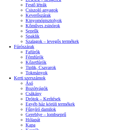
Festő létrák
Csiszoló anyagok
Keverőszárak
Kinyomópisztolyok
Kőműves zsinórok
Seprűk
Spaklik
Szalagok – levegős termékek
Fúrószárak
Fafúrók
Fémfúrók
Kőzetfúrók
Tiplik, Csavarok
Tokmányok
Kerti szerszámok
Ásó
Bozótvágók
Csákány
Drótok – Kerítések
Egyéb ház körüli termékek
Fűnyíró damilok
Gereblye – lombseprű
Hólapát
Kapa