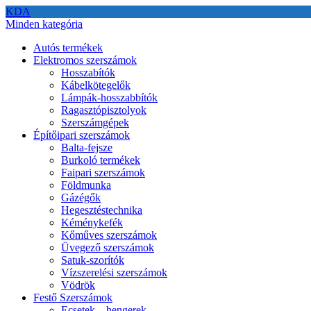
KDA
Minden kategória
Autós termékek
Elektromos szerszámok
Hosszabítók
Kábelkötegelők
Lámpák-hosszabbítók
Ragasztópisztolyok
Szerszámgépek
Építőipari szerszámok
Balta-fejsze
Burkoló termékek
Faipari szerszámok
Földmunka
Gázégők
Hegesztéstechnika
Kéménykefék
Kőműves szerszámok
Üvegező szerszámok
Satuk-szorítók
Vízszerelési szerszámok
Vödrök
Festő Szerszámok
Ecsetek – hengerek