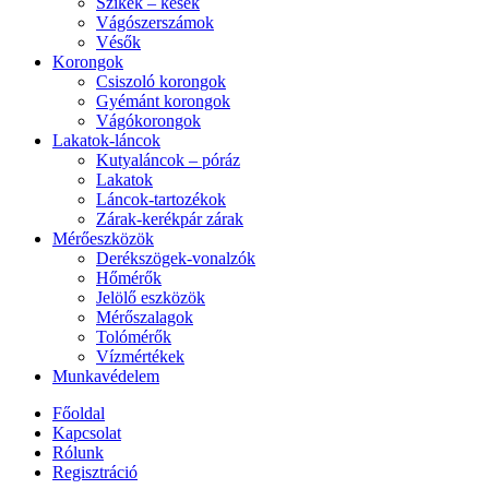
Szikék – kések
Vágószerszámok
Vésők
Korongok
Csiszoló korongok
Gyémánt korongok
Vágókorongok
Lakatok-láncok
Kutyaláncok – póráz
Lakatok
Láncok-tartozékok
Zárak-kerékpár zárak
Mérőeszközök
Derékszögek-vonalzók
Hőmérők
Jelölő eszközök
Mérőszalagok
Tolómérők
Vízmértékek
Munkavédelem
Főoldal
Kapcsolat
Rólunk
Regisztráció