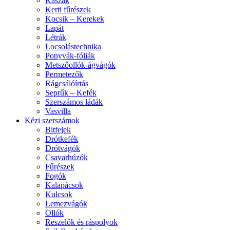
Kaszák
Kerti fűrészek
Kocsik – Kerekek
Lapát
Létrák
Locsolástechnika
Ponyvák-fóliák
Metszőollók-ágvágók
Permetezők
Rágcsálóírtás
Seprűk – Kefék
Szerszámos ládák
Vasvilla
Kézi szerszámok
Bitfejek
Drótkefék
Drótvágók
Csavarhúzók
Fűrészek
Fogók
Kalapácsok
Kulcsok
Lemezvágók
Ollók
Reszelők és ráspolyok