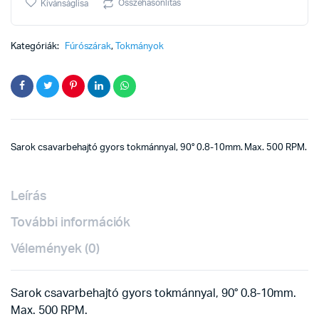
0.8-
Összehasonlítás
Kívánságlisa
10mm
quantity
Kategóriák:
Fúrószárak
,
Tokmányok
Sarok csavarbehajtó gyors tokmánnyal, 90° 0.8-10mm. Max. 500 RPM.
Leírás
További információk
Vélemények (0)
Sarok csavarbehajtó gyors tokmánnyal, 90° 0.8-10mm.
Max. 500 RPM.