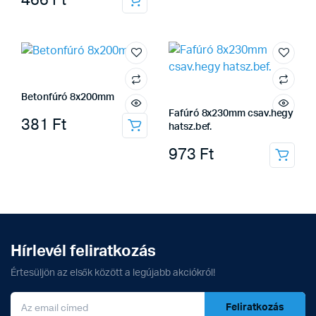
466
Ft
Betonfúró 8x200mm
Fafúró 8x230mm csav.hegy
381
Ft
hatsz.bef.
973
Ft
Hírlevél feliratkozás
Értesüljön az elsők között a legújabb akciókról!
Feliratkozás