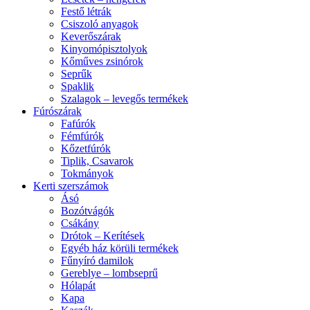
Festő létrák
Csiszoló anyagok
Keverőszárak
Kinyomópisztolyok
Kőműves zsinórok
Seprűk
Spaklik
Szalagok – levegős termékek
Fúrószárak
Fafúrók
Fémfúrók
Kőzetfúrók
Tiplik, Csavarok
Tokmányok
Kerti szerszámok
Ásó
Bozótvágók
Csákány
Drótok – Kerítések
Egyéb ház körüli termékek
Fűnyíró damilok
Gereblye – lombseprű
Hólapát
Kapa