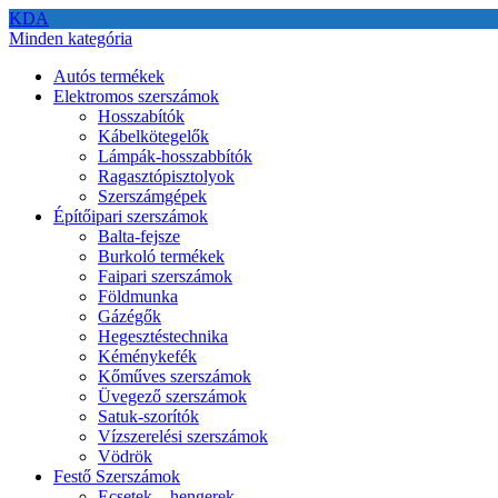
KDA
Minden kategória
Autós termékek
Elektromos szerszámok
Hosszabítók
Kábelkötegelők
Lámpák-hosszabbítók
Ragasztópisztolyok
Szerszámgépek
Építőipari szerszámok
Balta-fejsze
Burkoló termékek
Faipari szerszámok
Földmunka
Gázégők
Hegesztéstechnika
Kéménykefék
Kőműves szerszámok
Üvegező szerszámok
Satuk-szorítók
Vízszerelési szerszámok
Vödrök
Festő Szerszámok
Ecsetek – hengerek