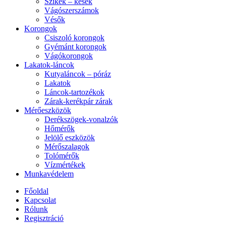
Szikék – kések
Vágószerszámok
Vésők
Korongok
Csiszoló korongok
Gyémánt korongok
Vágókorongok
Lakatok-láncok
Kutyaláncok – póráz
Lakatok
Láncok-tartozékok
Zárak-kerékpár zárak
Mérőeszközök
Derékszögek-vonalzók
Hőmérők
Jelölő eszközök
Mérőszalagok
Tolómérők
Vízmértékek
Munkavédelem
Főoldal
Kapcsolat
Rólunk
Regisztráció