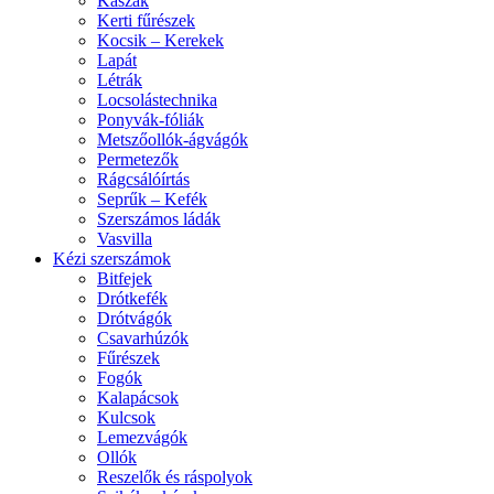
Kaszák
Kerti fűrészek
Kocsik – Kerekek
Lapát
Létrák
Locsolástechnika
Ponyvák-fóliák
Metszőollók-ágvágók
Permetezők
Rágcsálóírtás
Seprűk – Kefék
Szerszámos ládák
Vasvilla
Kézi szerszámok
Bitfejek
Drótkefék
Drótvágók
Csavarhúzók
Fűrészek
Fogók
Kalapácsok
Kulcsok
Lemezvágók
Ollók
Reszelők és ráspolyok