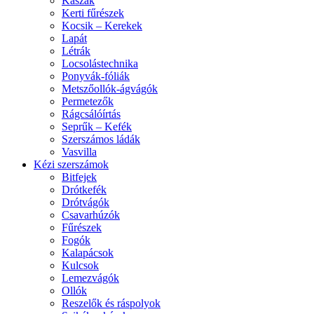
Kaszák
Kerti fűrészek
Kocsik – Kerekek
Lapát
Létrák
Locsolástechnika
Ponyvák-fóliák
Metszőollók-ágvágók
Permetezők
Rágcsálóírtás
Seprűk – Kefék
Szerszámos ládák
Vasvilla
Kézi szerszámok
Bitfejek
Drótkefék
Drótvágók
Csavarhúzók
Fűrészek
Fogók
Kalapácsok
Kulcsok
Lemezvágók
Ollók
Reszelők és ráspolyok