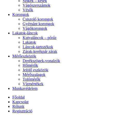
Szikék – kések
Vágószerszámok
Vésők
Korongok
Csiszoló korongok
Gyémánt korongok
Vágókorongok
Lakatok-láncok
Kutyaláncok – póráz
Lakatok
Láncok-tartozékok
Zárak-kerékpár zárak
Mérőeszközök
Derékszögek-vonalzók
Hőmérők
Jelölő eszközök
Mérőszalagok
Tolómérők
Vízmértékek
Munkavédelem
Főoldal
Kapcsolat
Rólunk
Regisztráció