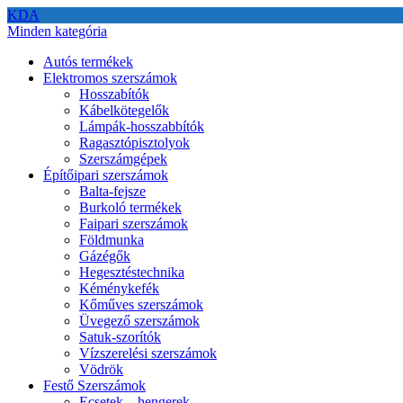
KDA
Minden kategória
Autós termékek
Elektromos szerszámok
Hosszabítók
Kábelkötegelők
Lámpák-hosszabbítók
Ragasztópisztolyok
Szerszámgépek
Építőipari szerszámok
Balta-fejsze
Burkoló termékek
Faipari szerszámok
Földmunka
Gázégők
Hegesztéstechnika
Kéménykefék
Kőműves szerszámok
Üvegező szerszámok
Satuk-szorítók
Vízszerelési szerszámok
Vödrök
Festő Szerszámok
Ecsetek – hengerek