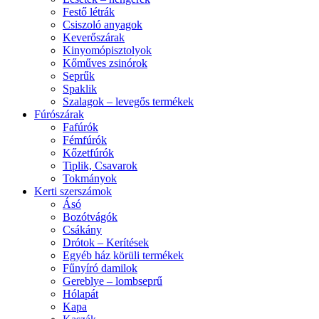
Festő létrák
Csiszoló anyagok
Keverőszárak
Kinyomópisztolyok
Kőműves zsinórok
Seprűk
Spaklik
Szalagok – levegős termékek
Fúrószárak
Fafúrók
Fémfúrók
Kőzetfúrók
Tiplik, Csavarok
Tokmányok
Kerti szerszámok
Ásó
Bozótvágók
Csákány
Drótok – Kerítések
Egyéb ház körüli termékek
Fűnyíró damilok
Gereblye – lombseprű
Hólapát
Kapa