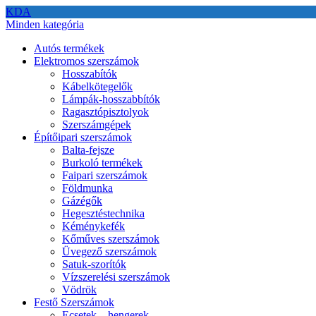
KDA
Minden kategória
Autós termékek
Elektromos szerszámok
Hosszabítók
Kábelkötegelők
Lámpák-hosszabbítók
Ragasztópisztolyok
Szerszámgépek
Építőipari szerszámok
Balta-fejsze
Burkoló termékek
Faipari szerszámok
Földmunka
Gázégők
Hegesztéstechnika
Kéménykefék
Kőműves szerszámok
Üvegező szerszámok
Satuk-szorítók
Vízszerelési szerszámok
Vödrök
Festő Szerszámok
Ecsetek – hengerek