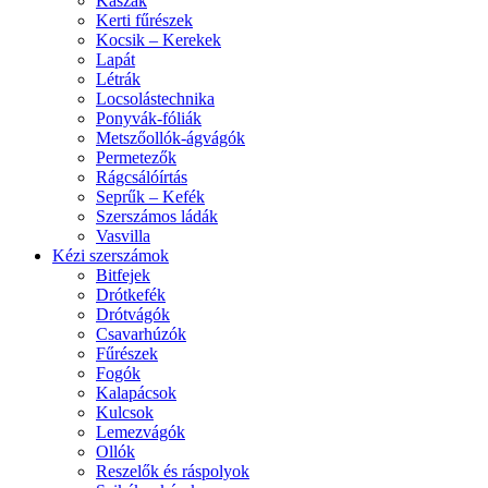
Kaszák
Kerti fűrészek
Kocsik – Kerekek
Lapát
Létrák
Locsolástechnika
Ponyvák-fóliák
Metszőollók-ágvágók
Permetezők
Rágcsálóírtás
Seprűk – Kefék
Szerszámos ládák
Vasvilla
Kézi szerszámok
Bitfejek
Drótkefék
Drótvágók
Csavarhúzók
Fűrészek
Fogók
Kalapácsok
Kulcsok
Lemezvágók
Ollók
Reszelők és ráspolyok