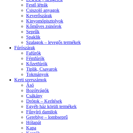
Festő létrák
Csiszoló anyagok
Keverőszárak
Kinyomópisztolyok
Kőműves zsinórok
Seprűk
Spaklik
Szalagok – levegős termékek
Fúrószárak
Fafúrók
Fémfúrók
Kőzetfúrók
Tiplik, Csavarok
Tokmányok
Kerti szerszámok
Ásó
Bozótvágók
Csákány
Drótok – Kerítések
Egyéb ház körüli termékek
Fűnyíró damilok
Gereblye – lombseprű
Hólapát
Kapa