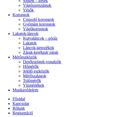
Szikék – kések
Vágószerszámok
Vésők
Korongok
Csiszoló korongok
Gyémánt korongok
Vágókorongok
Lakatok-láncok
Kutyaláncok – póráz
Lakatok
Láncok-tartozékok
Zárak-kerékpár zárak
Mérőeszközök
Derékszögek-vonalzók
Hőmérők
Jelölő eszközök
Mérőszalagok
Tolómérők
Vízmértékek
Munkavédelem
Főoldal
Kapcsolat
Rólunk
Regisztráció