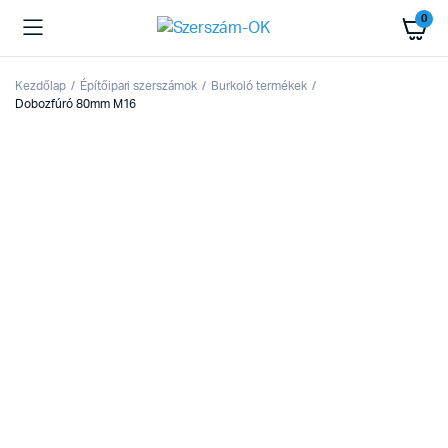
0
Kezdőlap
Építőipari szerszámok
Burkoló termékek
Dobozfúró 80mm M16