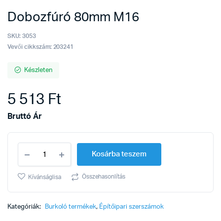
Dobozfúró 80mm M16
SKU:
3053
Vevői cikkszám: 203241
Készleten
5 513
Ft
Bruttó Ár
Dobozfúró
Kosárba teszem
80mm
M16
quantity
Összehasonlítás
Kívánságlisa
Kategóriák:
Burkoló termékek
,
Építőipari szerszámok