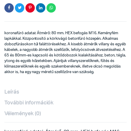
koronafúró adatai: Átmérő: 80 mm. HEX befogás M16. Keményfém
lapkákkal. Központosító a körkivágó betonfúró közepén. Alkalmas
dobozfúrásokon túl faláttörésekhez. A kisebb átmérők villany és egyéb
kábelek, a nagyobb átmérők szellőzők, lefolyócsövek átvezetéséhez. A
65 és 80mm-es kapcsoló és kötődobozok kialakításához, beton, tégla,
ytong és egyéb kőzetekben. Ajánljuk villanyszerelőknek, fűtés és
klímaszerelőknek és egyéb szakembereknek, illetve olcsó megoldás
akkor is, ha egy nagy méretű szellőzőre van szükség.
Leírás
További információk
Vélemények (0)