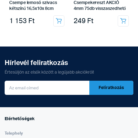
Csempe lemosó szivacs
Csempekereszt AKCIÓ
kétszínű 16,5x10x 8cm
4mm 75db visszaszedhető
1 153
Ft
249
Ft
Hírlevél feliratkozás
Értesüljön az elsők között a legújabb akciókról!
Feliratkozás
Elérhetőségek
Telephely