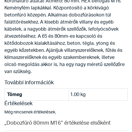
koronafúró adatai: Átmérő: 80 mm. HEX befogás M16.
Keményfém lapkákkal. Központosító a körkivágó
betonfúró közepén. Alkalmas dobozfúrásokon túl
faláttörésekhez. A kisebb átmérők villany és egyéb
kábelek, a nagyobb átmérők szellőzők, lefolyócsövek
átvezetéséhez. A 65 és 80mm-es kapcsoló és
kötődobozok kialakításához, beton, tégla, ytong és
egyéb kőzetekben. Ajánljuk villanyszerelőknek, fűtés és
klímaszerelőknek és egyéb szakembereknek, illetve
olcsó megoldás akkor is, ha egy nagy méretű szellőzőre
van szükség.
További információk
Tömeg
1.00 kg
Értékelések
Még nincsenek értékelések.
„Dobozfúró 80mm M16” értékelése elsőként