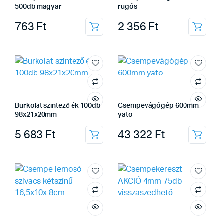
500db magyar
rugós
763
Ft
2 356
Ft
Burkolat szintező ék 100db
Csempevágógép 600mm
98x21x20mm
yato
5 683
Ft
43 322
Ft