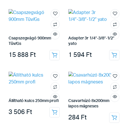
Csapszegvágó 900mm
Adapter 3r 1/4″-3/8″-1/2″
Tüv/Gs
yato
15 888
Ft
1 594
Ft
Állítható kulcs 250mm profi
Csavarhúzó 8x200mm
lapos mágneses
3 506
Ft
284
Ft