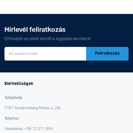
Hírlevél feliratkozás
Értesüljön az elsők között a legújabb akciókról!
Feliratkozás
Elérhetőségek
Telephely
7761 Kozármisleny Kinizsi u. 2/A.
Telefon:
Vezetékes: +36 72 371 894