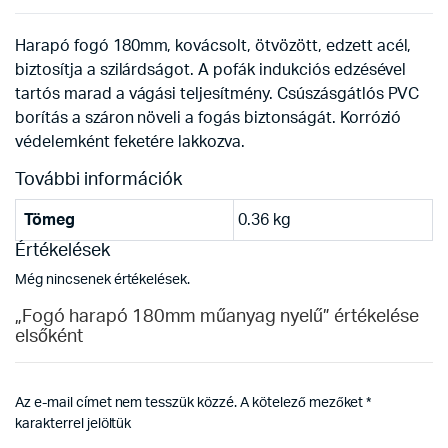
Harapó fogó 180mm, kovácsolt, ötvözött, edzett acél,
biztosítja a szilárdságot. A pofák indukciós edzésével
tartós marad a vágási teljesítmény. Csúszásgátlós PVC
borítás a száron növeli a fogás biztonságát. Korrózió
védelemként feketére lakkozva.
További információk
Tömeg
0.36 kg
Értékelések
Még nincsenek értékelések.
„Fogó harapó 180mm műanyag nyelű” értékelése
elsőként
Az e-mail címet nem tesszük közzé.
A kötelező mezőket
*
karakterrel jelöltük