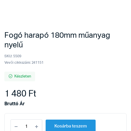
Fogó harapó 180mm műanyag
nyelű
SKU:
5509
Vevői cikkszám: 241151
Készleten
1 480
Ft
Bruttó Ár
Fogó
Kosárba teszem
harapó