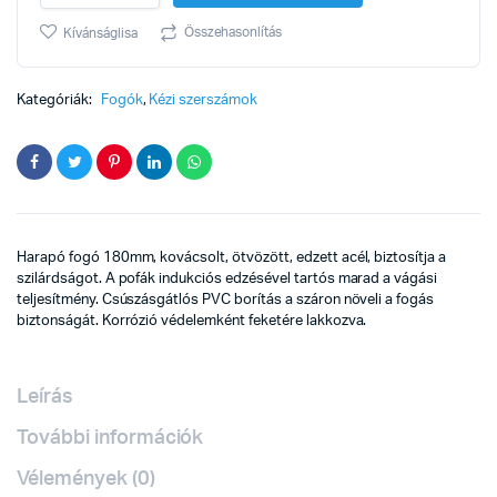
180mm
műanyag
Összehasonlítás
Kívánságlisa
nyelű
quantity
Kategóriák:
Fogók
,
Kézi szerszámok
Harapó fogó 180mm, kovácsolt, ötvözött, edzett acél, biztosítja a
szilárdságot. A pofák indukciós edzésével tartós marad a vágási
teljesítmény. Csúszásgátlós PVC borítás a száron növeli a fogás
biztonságát. Korrózió védelemként feketére lakkozva.
Leírás
További információk
Vélemények (0)