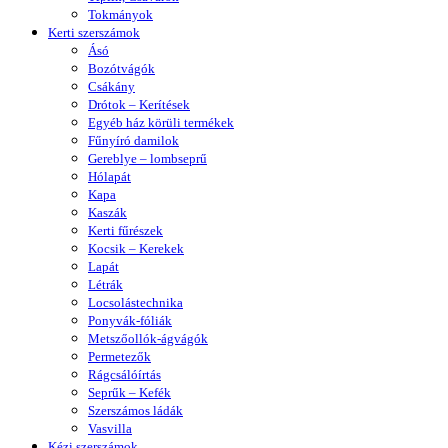
Tokmányok
Kerti szerszámok
Ásó
Bozótvágók
Csákány
Drótok – Kerítések
Egyéb ház körüli termékek
Fűnyíró damilok
Gereblye – lombseprű
Hólapát
Kapa
Kaszák
Kerti fűrészek
Kocsik – Kerekek
Lapát
Létrák
Locsolástechnika
Ponyvák-fóliák
Metszőollók-ágvágók
Permetezők
Rágcsálóírtás
Seprűk – Kefék
Szerszámos ládák
Vasvilla
Kézi szerszámok