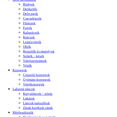
Bitfejek
Drótkefék
Drótvágók
Csavarhúzók
Fűrészek
Fogók
Kalapácsok
Kulcsok
Lemezvágók
Ollók
Reszelők és ráspolyok
Szikék – kések
Vágószerszámok
Vésők
Korongok
Csiszoló korongok
Gyémánt korongok
Vágókorongok
Lakatok-láncok
Kutyaláncok – póráz
Lakatok
Láncok-tartozékok
Zárak-kerékpár zárak
Mérőeszközök