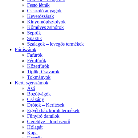
Festő létrák
Csiszoló anyagok
Keverőszárak
Kinyomópisztolyok
Kőműves zsinórok
Seprűk
Spaklik
Szalagok – levegős termékek
Fúrószárak
Fafúrók
Fémfúrók
Kőzetfúrók
Tiplik, Csavarok
Tokmányok
Kerti szerszámok
Ásó
Bozótvágók
Csákány
Drótok – Kerítések
Egyéb ház körüli termékek
Fűnyíró damilok
Gereblye – lombseprű
Hólapát
Kapa