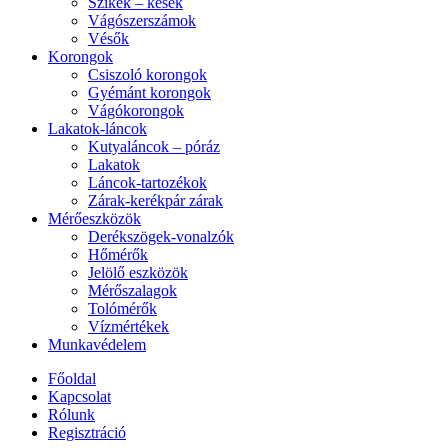
Szikék – kések
Vágószerszámok
Vésők
Korongok
Csiszoló korongok
Gyémánt korongok
Vágókorongok
Lakatok-láncok
Kutyaláncok – póráz
Lakatok
Láncok-tartozékok
Zárak-kerékpár zárak
Mérőeszközök
Derékszögek-vonalzók
Hőmérők
Jelölő eszközök
Mérőszalagok
Tolómérők
Vízmértékek
Munkavédelem
Főoldal
Kapcsolat
Rólunk
Regisztráció