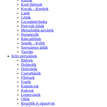
Kaszák
Kerti fűrészek
Kocsik – Kerekek
Lapát
Létrák
Locsolástechnika
Ponyvák-fóliák
Metszőollók-ágvágók
Permetezők
Rágcsálóírtás
Seprűk – Kefék
Szerszámos ládák
Vasvilla
Kézi szerszámok
Bitfejek
Drótkefék
Drótvágók
Csavarhúzók
Fűrészek
Fogók
Kalapácsok
Kulcsok
Lemezvágók
Ollók
Reszelők és ráspolyok