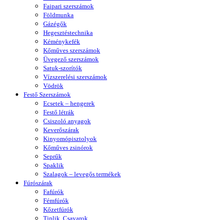
Faipari szerszámok
Földmunka
Gázégők
Hegesztéstechnika
Kéménykefék
Kőműves szerszámok
Üvegező szerszámok
Satuk-szorítók
Vízszerelési szerszámok
Vödrök
Festő Szerszámok
Ecsetek – hengerek
Festő létrák
Csiszoló anyagok
Keverőszárak
Kinyomópisztolyok
Kőműves zsinórok
Seprűk
Spaklik
Szalagok – levegős termékek
Fúrószárak
Fafúrók
Fémfúrók
Kőzetfúrók
Tiplik, Csavarok