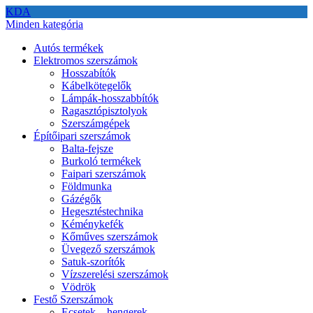
KDA
Minden kategória
Autós termékek
Elektromos szerszámok
Hosszabítók
Kábelkötegelők
Lámpák-hosszabbítók
Ragasztópisztolyok
Szerszámgépek
Építőipari szerszámok
Balta-fejsze
Burkoló termékek
Faipari szerszámok
Földmunka
Gázégők
Hegesztéstechnika
Kéménykefék
Kőműves szerszámok
Üvegező szerszámok
Satuk-szorítók
Vízszerelési szerszámok
Vödrök
Festő Szerszámok
Ecsetek – hengerek