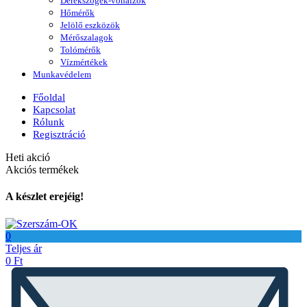
Derékszögek-vonalzók
Hőmérők
Jelölő eszközök
Mérőszalagok
Tolómérők
Vízmértékek
Munkavédelem
Főoldal
Kapcsolat
Rólunk
Regisztráció
Heti akció
Akciós termékek
A készlet erejéig!
0
Teljes ár
0
Ft