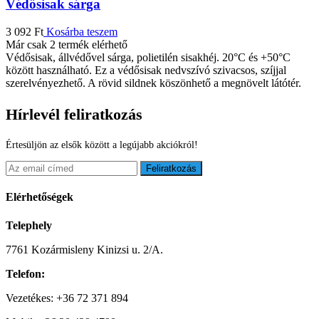
Védősisak sárga
3 092
Ft
Kosárba teszem
Már csak 2 termék elérhető
Védősisak, állvédővel sárga, polietilén sisakhéj. 20°C és +50°C
között használható. Ez a védősisak nedvszívó szivacsos, szíjjal
szerelvényezhető. A rövid sildnek köszönhető a megnövelt látótér.
Hírlevél feliratkozás
Értesüljön az elsők között a legújabb akciókról!
Feliratkozás
Elérhetőségek
Telephely
7761 Kozármisleny Kinizsi u. 2/A.
Telefon:
Vezetékes: +36 72 371 894