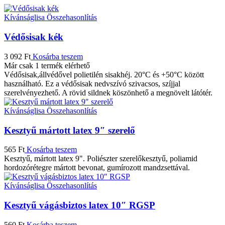
Kívánságlisa
Összehasonlítás
Védősisak kék
3 092
Ft
Kosárba teszem
Már csak 1 termék elérhető
Védősisak,állvédővel polietilén sisakhéj. 20°C és +50°C között
használható. Ez a védősisak nedvszívó szivacsos, szíjjal
szerelvényezhető. A rövid sildnek köszönhető a megnövelt látótér.
Kívánságlisa
Összehasonlítás
Kesztyű mártott latex 9″ szerelő
565
Ft
Kosárba teszem
Kesztyű, mártott latex 9". Poliészter szerelőkesztyű, poliamid
hordozórétegre mártott bevonat, gumírozott mandzsettával.
Kívánságlisa
Összehasonlítás
Kesztyű vágásbiztos latex 10″ RGSP
560
Ft
Kosárba teszem