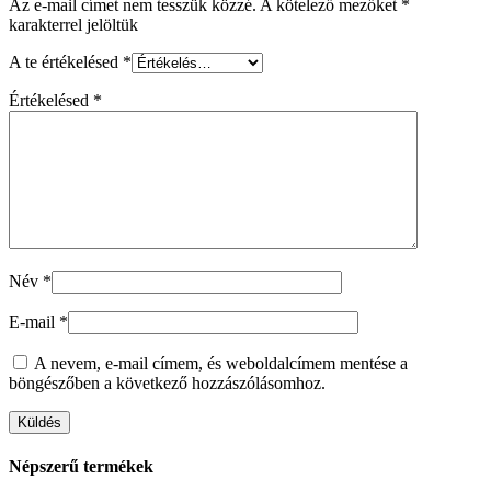
Az e-mail címet nem tesszük közzé.
A kötelező mezőket
*
karakterrel jelöltük
A te értékelésed
*
Értékelésed
*
Név
*
E-mail
*
A nevem, e-mail címem, és weboldalcímem mentése a
böngészőben a következő hozzászólásomhoz.
Népszerű termékek