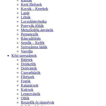
Kaszák
Kerti fűrészek
Kocsik – Kerekek
Lapát
Létrák
Locsolástechnika
Ponyvák-fóliák
Metszőollók-ágvágók
Permetezők
Rágcsálóírtás
Seprűk – Kefék
Szerszámos ládák
Vasvilla
Kézi szerszámok
Bitfejek
Drótkefék
Drótvágók
Csavarhúzók
Fűrészek
Fogók
Kalapácsok
Kulcsok
Lemezvágók
Ollók
Reszelők és ráspolyok