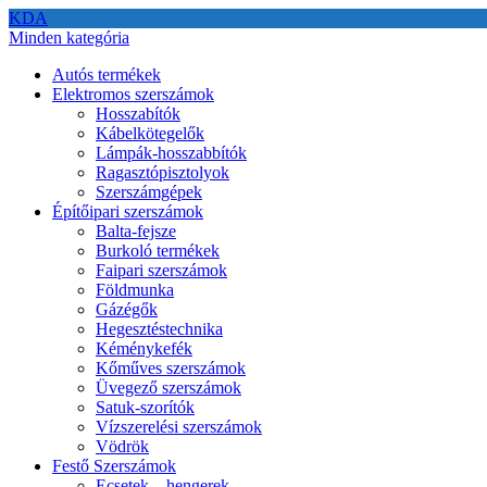
KDA
Minden kategória
Autós termékek
Elektromos szerszámok
Hosszabítók
Kábelkötegelők
Lámpák-hosszabbítók
Ragasztópisztolyok
Szerszámgépek
Építőipari szerszámok
Balta-fejsze
Burkoló termékek
Faipari szerszámok
Földmunka
Gázégők
Hegesztéstechnika
Kéménykefék
Kőműves szerszámok
Üvegező szerszámok
Satuk-szorítók
Vízszerelési szerszámok
Vödrök
Festő Szerszámok
Ecsetek – hengerek