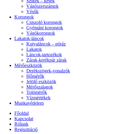
Szikék – kések
Vágószerszámok
Vésők
Korongok
Csiszoló korongok
Gyémánt korongok
Vágókorongok
Lakatok-láncok
Kutyaláncok – póráz
Lakatok
Láncok-tartozékok
Zárak-kerékpár zárak
Mérőeszközök
Derékszögek-vonalzók
Hőmérők
Jelölő eszközök
Mérőszalagok
Tolómérők
Vízmértékek
Munkavédelem
Főoldal
Kapcsolat
Rólunk
Regisztráció