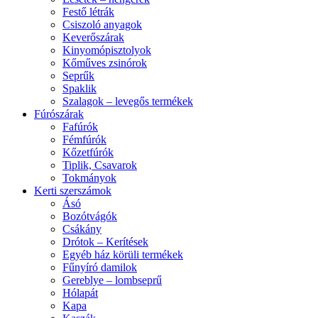
Festő létrák
Csiszoló anyagok
Keverőszárak
Kinyomópisztolyok
Kőműves zsinórok
Seprűk
Spaklik
Szalagok – levegős termékek
Fúrószárak
Fafúrók
Fémfúrók
Kőzetfúrók
Tiplik, Csavarok
Tokmányok
Kerti szerszámok
Ásó
Bozótvágók
Csákány
Drótok – Kerítések
Egyéb ház körüli termékek
Fűnyíró damilok
Gereblye – lombseprű
Hólapát
Kapa